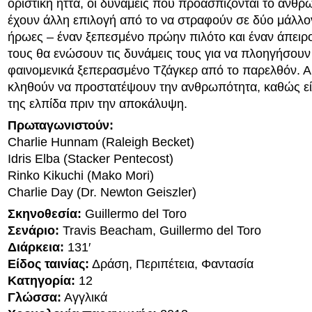
οριστική ήττα, οι δυνάμεις που προασπίζονται το ανθρώ
έχουν άλλη επιλογή από το να στραφούν σε δύο μάλλο
ήρωες – έναν ξεπεσμένο πρώην πιλότο και έναν άπειρο
τους θα ενώσουν τις δυνάμεις τους για να πλοηγήσουν 
φαινομενικά ξεπερασμένο Τζάγκερ από το παρελθόν. Αυ
κληθούν να προστατέψουν την ανθρωπότητα, καθώς είν
της ελπίδα πριν την αποκάλυψη.
Πρωταγωνιστούν:
Charlie Hunnam (Raleigh Becket)
Idris Elba (Stacker Pentecost)
Rinko Kikuchi (Mako Mori)
Charlie Day (Dr. Newton Geiszler)
Σκηνοθεσία:
Guillermo del Toro
Σενάριο:
Travis Beacham, Guillermo del Toro
Διάρκεια:
131′
Είδος ταινίας:
Δράση, Περιπέτεια, Φαντασία
Κατηγορία:
12
Γλώσσα:
Αγγλικά