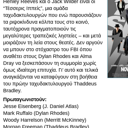
Henley Reeves και ο Jack Wilder είναι οι
“Τέσσερις Ιππείς”, μια ομάδα
ταχυδακτυλουργών που ενώ παρουσιάζουν
τα ριψοκίνδυνα κόλπα τους στο κοινό,
ταυτόχρονα πραγματοποιούν τις
μεγαλύτερες τραπεζικές ληστείες – και μετά
μοιράζουν τη λεία στους θεατές. Δεν αργούν
να μπουν στο στόχαστρο του FBI όπου
αναθέτει στους Dylan Rhodes και Alma
Dray να ξεσκεπάσουν τη συμμορία χωρίς
όμως ιδιαίτερη επιτυχία. Γι’ αυτό και τελικά
αναγκάζονται να καταφύγουν στη βοήθεια
του πρώην ταχυδακτυλουργού Thaddeus
Bradley.
Πρωταγωνιστούν:
Jesse Eisenberg (J. Daniel Atlas)
Mark Ruffalo (Dylan Rhodes)
Woody Harrelson (Merritt McKinney)
Morgan Freeman (Thaddeus Bradley)