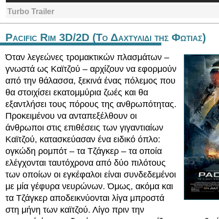
Turbo Trailer
Pacific Rim 3D/2D (Το Δαχτυλιδι της Φωτιας)
Όταν λεγεώνες τρομακτικών πλασμάτων –
γνωστά ως Καϊτζού – αρχίζουν να εφορμούν
από την θάλασσα, ξεκινά ένας πόλεμος που
θα στοιχίσει εκατομμύρια ζωές και θα
εξαντλήσει τους πόρους της ανθρωπότητας.
Προκειμένου να ανταπεξέλθουν οι
άνθρωποι στις επιθέσεις των γιγαντιαίων
Καϊτζού, κατασκεύασαν ένα ειδικό όπλο:
ογκώδη ρομπότ – τα Τζάγκερ – τα οποία
ελέγχονται ταυτόχρονα από δύο πιλότους
των οποίων οι εγκέφαλοι είναι συνδεδεμένοι
με μία γέφυρα νευρώνων. Όμως, ακόμα και
τα Τζάγκερ αποδεικνύονται λίγα μπροστά
στη μήνη των καϊτζού. Λίγο πριν την