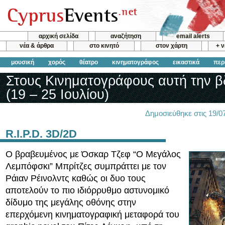
αρχική σελίδα
αναζήτηση
email alerts
νέα & άρθρα
στο κινητό
στον χάρτη
+ 
μουσική
χορός
θέατρο
κινηματογράφος
εικαστικά
περ
Στους Κινηματογράφους αυτή την 
(19 – 25 Ιουλίου)
Δημοσιεύθηκε στις 19/
R.I.P.D. 3D/2D
Ο βραβευμένος με Όσκαρ Τζεφ “Ο Μεγάλος
Λεμπόφσκι” Μπρίτζες συμπράττει με τον
Ράιαν Ρέινολντς καθώς οι δυο τους
αποτελούν το πιο ιδιόρρυθμο αστυνομικό
δίδυμο της μεγάλης οθόνης στην
επερχόμενη κινηματογραφική μεταφορά του