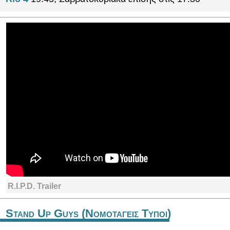
R.I.P.D. Trailer
Stand Up Guys (Νομοταγεις Τυποι)