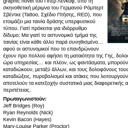
graphic novel του Πίτερ Λένκοφ, υπό τη
σκηνοθετική μέριμνα του Γερμανού Ρόμπερτ
Σβέντκε (Tattoo, Σχέδιο Πτήσης, RED), που
ετοιμάζει μια ταινία δράσης υπερφυσικού
τύπου. Γιατί πρόκειται για ιδιόρρυθμο
δίδυμο; Μα γιατί το αστυνομικό τμήμα της
ταινίας είναι κάθε άλλο παρά συνηθισμένο…
αφού οι αστυνομικοί που το επανδρώνουν
έχουν προ πολλού αφήσει τη ματαιότητα της Γης, δολο
ώρα υπηρεσίας… και πλέον, ως φαντάσματα, μπορούν
καταδιώκουν, μεταξύ άλλων, και τους δολοφόνους του
καταδιώξεις, πυροβολισμοί και ατάκες που λειτουργο
αποτελούν τα κατεξοχήν συστατικά μιας διαφορετικής 
περιπέτειας.
Πρωταγωνιστούν:
Jeff Bridges (Roy)
Ryan Reynolds (Nick)
Kevin Bacon (Hayes)
Mary-Louise Parker (Proctor)