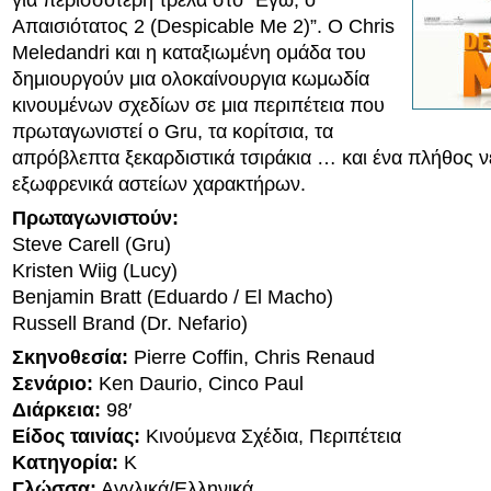
για περισσότερη τρέλα στο “Εγώ, ο
Απαισιότατος 2 (Despicable Me 2)”. Ο Chris
Meledandri και η καταξιωμένη ομάδα του
δημιουργούν μια ολοκαίνουργια κωμωδία
κινουμένων σχεδίων σε μια περιπέτεια που
πρωταγωνιστεί ο Gru, τα κορίτσια, τα
απρόβλεπτα ξεκαρδιστικά τσιράκια … και ένα πλήθος ν
εξωφρενικά αστείων χαρακτήρων.
Πρωταγωνιστούν:
Steve Carell (Gru)
Kristen Wiig (Lucy)
Benjamin Bratt (Eduardo / El Macho)
Russell Brand (Dr. Nefario)
Σκηνοθεσία:
Pierre Coffin, Chris Renaud
Σενάριο:
Ken Daurio, Cinco Paul
Διάρκεια:
98′
Είδος ταινίας:
Κινούμενα Σχέδια, Περιπέτεια
Κατηγορία:
K
Γλώσσα:
Αγγλικά/Ελληνικά