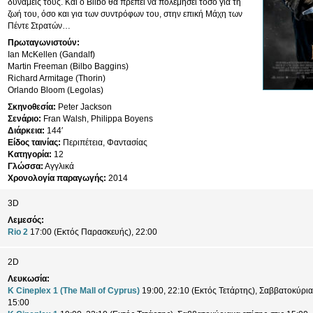
δυνάμεις τους. Και ο Bilbo θα πρέπει να πολεμήσει τόσο για τη
ζωή του, όσο και για των συντρόφων του, στην επική Μάχη των
Πέντε Στρατών…
Πρωταγωνιστούν:
Ian McKellen (Gandalf)
Martin Freeman (Bilbo Baggins)
Richard Armitage (Thorin)
Orlando Bloom (Legolas)
Σκηνοθεσία:
Peter Jackson
Σενάριο:
Fran Walsh, Philippa Boyens
Διάρκεια:
144′
Είδος ταινίας:
Περιπέτεια, Φαντασίας
Κατηγορία:
12
Γλώσσα:
Αγγλικά
Χρονολογία παραγωγής:
2014
3D
Λεμεσός:
Rio 2
17:00 (Εκτός Παρασκευής), 22:00
2D
Λευκωσία:
K Cineplex 1 (The Mall of Cyprus)
19:00, 22:10 (Εκτός Τετάρτης), Σαββατοκύριακ
15:00