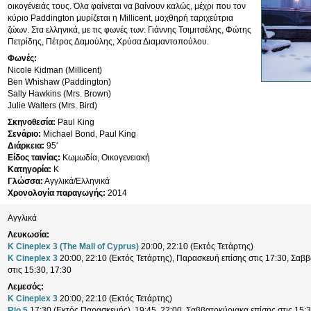
οικογένειάς τους. Όλα φαίνεται να βαίνουν καλώς, μέχρι που τον
κύριο Paddington μυρίζεται η Millicent, μοχθηρή ταριχεύτρια
ζώων. Στα ελληνικά, με τις φωνές των: Γιάννης Τσιμιτσέλης, Φώτης
Πετρίδης, Πέτρος Δαμούλης, Χρύσα Διαμαντοπούλου.
Φωνές:
Nicole Kidman (Millicent)
Ben Whishaw (Paddington)
Sally Hawkins (Mrs. Brown)
Julie Walters (Mrs. Bird)
Σκηνοθεσία:
Paul King
Σενάριο:
Michael Bond, Paul King
Διάρκεια:
95′
Είδος ταινίας:
Κωμωδία, Οικογενειακή
Κατηγορία:
K
Γλώσσα:
Αγγλικά/Ελληνικά
Χρονολογία παραγωγής:
2014
Αγγλικά
Λευκωσία:
K Cineplex 3 (The Mall of Cyprus)
20:00, 22:10 (Εκτός Τετάρτης)
K Cineplex 3
20:00, 22:10 (Εκτός Τετάρτης), Παρασκευή επίσης στις 17:30, Σαβ
στις 15:30, 17:30
Λεμεσός:
K Cineplex 3
20:00, 22:10 (Εκτός Τετάρτης)
Rio 5
17:30 (Εκτός Παρασκευής), 19:45, 22:00, Σαββατοκύριακα επίσης στις 15: