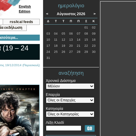
ημερολόγιο
English
Edition
<
Αύγουστος 2026
>
Δ
Τ
Τ
Π
Π
Σ
Κ
rss/ical feeds
νέα εκδήλωση
01
02
03
04
05
06
07
08
09
ισσότερα...
10
11
12
13
14
15
16
 (19 – 24
17
18
19
20
21
22
23
24
25
26
27
28
29
30
31
στις 19/12/2014 (Παρασκευή)
αναζήτηση
Χρονικό Διάστημα
Επαρχία
Κατηγορία
Λέξη Κλειδί