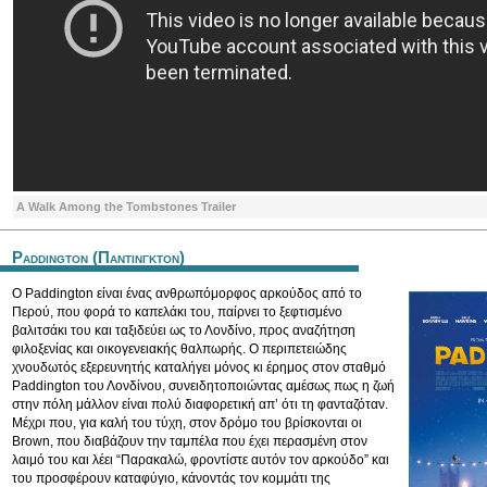
A Walk Among the Tombstones Trailer
Paddington (Παντινγκτον)
O Paddington είναι ένας ανθρωπόμορφος αρκούδος από το
Περού, που φορά το καπελάκι του, παίρνει το ξεφτισμένο
βαλιτσάκι του και ταξιδεύει ως το Λονδίνο, προς αναζήτηση
φιλοξενίας και οικογενειακής θαλπωρής. Ο περιπετειώδης
χνουδωτός εξερευνητής καταλήγει μόνος κι έρημος στον σταθμό
Paddington του Λονδίνου, συνειδητοποιώντας αμέσως πως η ζωή
στην πόλη μάλλον είναι πολύ διαφορετική απ’ ότι τη φανταζόταν.
Μέχρι που, για καλή του τύχη, στον δρόμο του βρίσκονται οι
Brown, που διαβάζουν την ταμπέλα που έχει περασμένη στον
λαιμό του και λέει “Παρακαλώ, φροντίστε αυτόν τον αρκούδο” και
του προσφέρουν καταφύγιο, κάνοντάς τον κομμάτι της