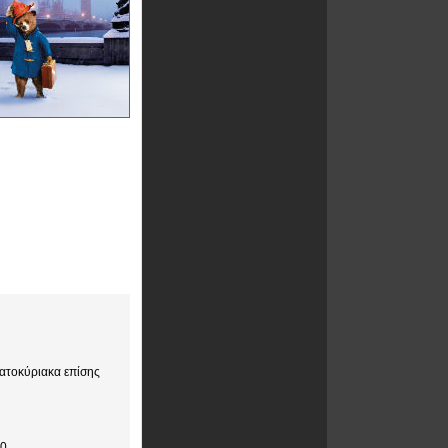
βατοκύριακα επίσης
30