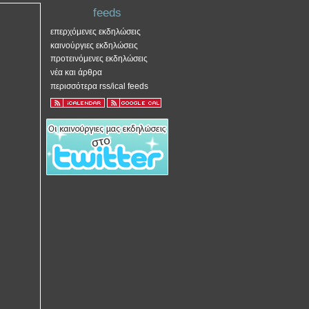
feeds
επερχόμενες εκδηλώσεις
καινούργιες εκδηλώσεις
προτεινόμενες εκδηλώσεις
νέα και άρθρα
περισσότερα rss/ical feeds