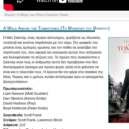
Χόμπιτ: Η Μάχη των Πέντε Στρατών Trailer
A Walk Among the Tombstones (Το Μονοπατι του Θανατου)
Ο Ματ Σκάντερ, ένας πρώην αστυνόμος, εργάζεται ως ιδιωτικός
ντετέκτιβ και κινείται παράλληλα με τον νόμο. Στο γραφείο του
μπαίνει ένας έμπορος ηρωίνης και τον πείθει να αναλάβει την
περίπτωση του, που αφορά την ανεύρεση αυτών που απήγαγαν
και δολοφόνησαν τη σύζυγο του. Το πρώτο που ανακαλύπτει ο
Σκάντερ είναι πως οι άνθρωποι αυτοί δεν προέβησαν στο ίδιο
διεστραμμένο έγκλημα για πρώτη φορά, αλλά ούτε φαίνεται να
είναι και η τελευταία τους. Η έρευνα θα τον φέρει στα σοκάκια της
Νέας Υόρκης και ο χρόνος κυλάει αντίστροφα πριν οι εγκληματίες
ξαναχτυπήσουν.
Πρωταγωνιστούν:
Liam Neeson (Matt Scudder)
Dan Stevens (Kenny Kristo)
David Harbour (Ray)
Boyd Holbrook (Peter Kristo)
Σκηνοθεσία:
Scott Frank
Σενάριο:
Scott Frank, Lawrence Block
Διάρκεια:
114′