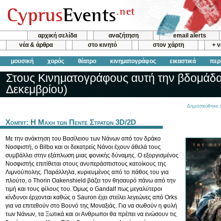
αρχική σελίδα
αναζήτηση
email alerts
νέα & άρθρα
στο κινητό
στον χάρτη
+ 
μουσική
χορός
θέατρο
κινηματογράφος
εικαστικά
περ
Στους Κινηματογράφους αυτή την βδομάδα
Δεκεμβρίου)
Δημοσιεύθηκε 
Χομπιτ: Η Μαχη των Πεντε Στρατων 3D/2D
Με την ανάκτηση του Βασίλειου των Νάνων από τον δράκο
Νοσφιστή, ο Bilbo και οι δεκατρείς Νάνοι έχουν άθελά τους
συμβάλλει στην εξάπλωση μιας φονικής δύναμης. Ο εξοργισμένος
Νοσφιστής επιτίθεται στους ανυπεράσπιστους κατοίκους της
Λιμνούπολης. Παράλληλα, κυριευμένος από το πάθος του για
πλούτο, ο Thorin Oakenshield βάζει τον θησαυρό πάνω από την
τιμή και τους φίλους του. Όμως ο Gandalf πως μεγαλύτεροι
κίνδυνοι έρχονται καθώς ο Sauron έχει στείλει λεγεώνες από Orks
για να επιτεθούν στο Βουνό της Μοναξιάς. Για να σωθούν η φυλή
των Νάνων, τα Ξωτικά και οι Ανθρωποι θα πρέπει να ενώσουν τις