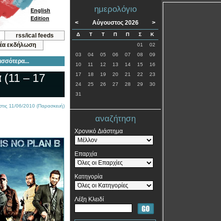
ημερολόγιο
English
Edition
<
Αύγουστος 2026
>
Δ
Τ
Τ
Π
Π
Σ
Κ
rss/ical feeds
νέα εκδήλωση
01
02
03
04
05
06
07
08
09
ισσότερα...
10
11
12
13
14
15
16
 (11 – 17
17
18
19
20
21
22
23
24
25
26
27
28
29
30
31
στις 11/06/2010 (Παρασκευή)
αναζήτηση
Χρονικό Διάστημα
Επαρχία
Κατηγορία
Λέξη Κλειδί