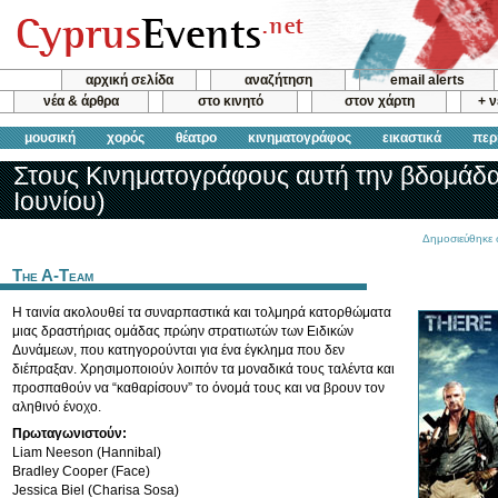
αρχική σελίδα
αναζήτηση
email alerts
νέα & άρθρα
στο κινητό
στον χάρτη
+ 
μουσική
χορός
θέατρο
κινηματογράφος
εικαστικά
περ
Στους Κινηματογράφους αυτή την βδομάδα
Ιουνίου)
Δημοσιεύθηκε 
The A-Team
Η ταινία ακολουθεί τα συναρπαστικά και τολμηρά κατορθώματα
μιας δραστήριας ομάδας πρώην στρατιωτών των Ειδικών
Δυνάμεων, που κατηγορούνται για ένα έγκλημα που δεν
διέπραξαν. Χρησιμοποιούν λοιπόν τα μοναδικά τους ταλέντα και
προσπαθούν να “καθαρίσουν” το όνομά τους και να βρουν τον
αληθινό ένοχο.
Πρωταγωνιστούν:
Liam Neeson (Hannibal)
Bradley Cooper (Face)
Jessica Biel (Charisa Sosa)