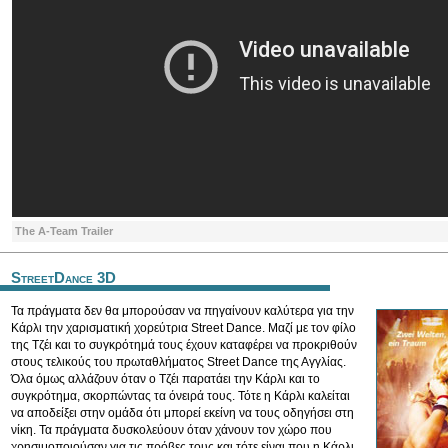
The A-Team Trailer
StreetDance 3D
Τα πράγματα δεν θα μπορούσαν να πηγαίνουν καλύτερα για την
Κάρλι την χαρισματική χορεύτρια Street Dance. Μαζί με τον φίλο
της Τζέι και το συγκρότημά τους έχουν καταφέρει να προκριθούν
στους τελικούς του πρωταθλήματος Street Dance της Αγγλίας.
Όλα όμως αλλάζουν όταν ο Τζέι παρατάει την Κάρλι και το
συγκρότημα, σκορπώντας τα όνειρά τους. Τότε η Κάρλι καλείται
να αποδείξει στην ομάδα ότι μπορεί εκείνη να τους οδηγήσει στη
νίκη. Τα πράγματα δυσκολεύουν όταν χάνουν τον χώρο που
χρησιμοποιούσαν για τις πρόβες τους και τότε είναι που η Κάρλι