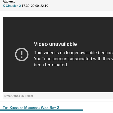
Λάρνακα:
K Cineplex 2
17:30, 20:00, 22:10
StreetDance 3D Trailer
The Kings of Mykonos: Wog Boy 2