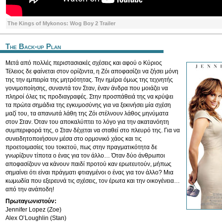
The Kings of Mykonos: Wog Boy 2 Trailer
The Back-up Plan
Μετά από πολλές περιστασιακές σχέσεις και αφού ο Κύριος
Τέλειος δε φαίνεται στον ορίζοντα, η Ζόι αποφασίζει να ζήσει μόνη
της την εμπειρία της μητρότητας. Την ημέρα όμως της τεχνητής
γονιμοποίησης, συναντά τον Σταν, έναν άνδρα που μοιάζει να
πληροί όλες τις προδιαγραφές. Στην προσπάθειά της να κρύψει
τα πρώτα σημάδια της εγκυμοσύνης για να ξεκινήσει μία σχέση
μαζί του, τα απανωτά λάθη της Ζόι στέλνουν λάθος μηνύματα
στον Σταν. Όταν του αποκαλύπτει το λόγο για την ακατανόητη
συμπεριφορά της, ο Σταν δέχεται να σταθεί στο πλευρό της. Για να
συνειδητοποιήσουν μέσα στο ορμονικό χάος και τις
προετοιμασίες του τοκετού, πως στην πραγματικότητα δε
γνωρίζουν τίποτα ο ένας για τον άλλο… Όταν δύο άνθρωποι
αποφασίζουν να κάνουν παιδί προτού καν ερωτευτούν, μήπως
σημαίνει ότι είναι πράγματι φτιαγμένοι ο ένας για τον άλλο? Μια
κωμωδία που εξερευνά τις σχέσεις, τον έρωτα και την οικογένεια…
από την ανάποδη!
Πρωταγωνιστούν:
Jennifer Lopez (Zoe)
Alex O’Loughlin (Stan)