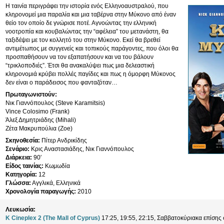
Η ταινία περιγράφει την ιστορία ενός Ελληνοαυστραλού, που
κληρονομεί μια παραλία και μια ταβέρνα στην Μύκονο από έναν
θείο τον οποίο δε γνώρισε ποτέ. Αγνοώντας την ελληνική
νοοτροπία και κουβαλώντας την “αφέλεια” του μετανάστη, θα
ταξιδέψει με τον κολλητό του στην Μύκονο. Εκεί θα βρεθεί
αντιμέτωπος με συγγενείς και τοπικούς παράγοντες, που όλοι θα
προσπαθήσουν να τον εξαπατήσουν και να του βάλουν
“τρικλοποδιές”. Έτσι θα ανακαλύψει πως μια δελεαστική
κληρονομιά κρύβει πολλές παγίδες και πως η όμορφη Μύκονος
δεν είναι ο παράδεισος που φανταζόταν…
Πρωταγωνιστούν:
Νικ Γιαννόπουλος (Steve Karamitsis)
Vince Colosimo (Frank)
Άλεξ Δημητριάδης (Mihali)
Ζέτα Μακρυπούλια (Zoe)
Σκηνοθεσία:
Πίτερ Ανδρικίδης
Σενάριο:
Κρις Αναστασιάδης, Νικ Γιαννόπουλος
Διάρκεια:
90′
Είδος ταινίας:
Κωμωδία
Κατηγορία:
12
Γλώσσα:
Αγγλικά, Ελληνικά
Χρονολογία παραγωγής:
2010
Λευκωσία:
K Cineplex 2 (The Mall of Cyprus)
17:25, 19:55, 22:15, Σαββατοκύριακα επίσης σ