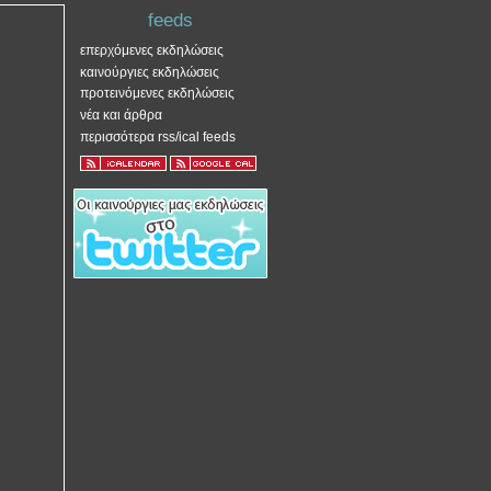
feeds
επερχόμενες εκδηλώσεις
καινούργιες εκδηλώσεις
προτεινόμενες εκδηλώσεις
νέα και άρθρα
περισσότερα rss/ical feeds