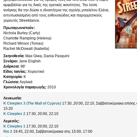
αμφιβάλλει για τις δικές της ηγετικές ικανότητες. Την λύση
ανάγκης θα την δώσει η ιδιοκτήτρια της σχολής μπαλέτου Ελένα,
εντυπωσιασμένη από τους ενθουσιώδεις και παρορμητικούς
χορευτές Streetdance.
Πρωταγωνιστούν:
Nichola Burley (Carly)
Charlotte Rampling (Helena)
Richard Winsor (Tomas)
Rachel McDowall (Isabella)
Σκηνοθεσία:
Max Giwa, Dania Pasquini
Σενάριο:
Jane English
Διάρκεια:
98′
Είδος ταινίας:
Χορευτικό
Κατηγορία:
K
Γλώσσα:
Αγγλικά
Χρονολογία παραγωγής:
2010
Λευκωσία:
K Cineplex 3 (The Mall of Cyprus)
17:30, 20:00, 22:10, Σαββατοκύριακα επίσης σ
15:20
K Cineplex 2
17:30, 20:00, 22:10
Λεμεσός:
K Cineplex 1
17:30, 20:00, 22:10
Rio 2
19:45, 22:00, Σαββατοκύριακα στις 15:00, 17:00