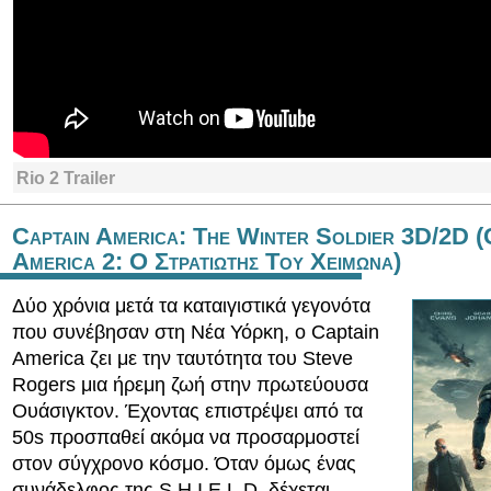
Rio 2 Trailer
Captain America: The Winter Soldier 3D/2D (
America 2: Ο Στρατιωτης Του Χειμωνα)
Δύο χρόνια μετά τα καταιγιστικά γεγονότα
που συνέβησαν στη Νέα Υόρκη, o Captain
America ζει με την ταυτότητα του Steve
Rogers μια ήρεμη ζωή στην πρωτεύουσα
Ουάσιγκτον. Έχοντας επιστρέψει από τα
50s προσπαθεί ακόμα να προσαρμοστεί
στον σύγχρονο κόσμο. Όταν όμως ένας
συνάδελφος της S.H.I.E.L.D. δέχεται