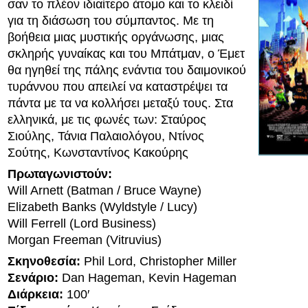
σαν το πλέον ιδιαίτερο άτομο και το κλειδί
για τη διάσωση του σύμπαντος. Με τη
βοήθεια μιας μυστικής οργάνωσης, μιας
σκληρής γυναίκας και του Μπάτμαν, ο Έμετ
θα ηγηθεί της πάλης ενάντια του δαιμονικού
τυράννου που απειλεί να καταστρέψει τα
πάντα με τα να κολλήσει μεταξύ τους. Στα
ελληνικά, με τις φωνές των: Σταύρος
Σιούλης, Τάνια Παλαιολόγου, Ντίνος
Σούτης, Κωνσταντίνος Κακούρης
Πρωταγωνιστούν:
Will Arnett (Batman / Bruce Wayne)
Elizabeth Banks (Wyldstyle / Lucy)
Will Ferrell (Lord Business)
Morgan Freeman (Vitruvius)
Σκηνοθεσία:
Phil Lord, Christopher Miller
Σενάριο:
Dan Hageman, Kevin Hageman
Διάρκεια:
100′