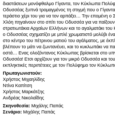
διαστάσεων μονόφθαλμο Γίγαντα, τον Κύκλωπα Πολύ
Οδυσσέας ξυπνά τρομαγμένος τη στιγμή που ο Γίγαντα
τεράστιο χέρι του για να τον αρπάξει… Την επομένη ο 
Χλόη πηγαίνουν στο σπίτι του Οδυσσέα για να παίξουν 
στρατιωτάκια Αρχαίων Ελλήνων και το αγαλματάκι του
ο Οδυσσέας σχηματίζει με μπλέ χρωματιστό μολύβι ένα
στο κέντρο του πέτρινου ματιού του αγάλματος, με έκπ
βλέπουν το μάτι να ζωντανέυει, και το κυκλωπάκι να πα
οστά… Ενας ολοζόντανος Κύκλωπας βρίσκεται στο υπ
Οδυσσέα! Ετσι αρχίζουν για τον μικρό Οδυσσέα και του
εκπληκτικές περιπέτειες με τον Πολύφημο τον Κύκλωπ
Πρωταγωνιστούν:
Χρήστος Μιχαηλίδης
Ντίνα Καπίτση
Χρήστος Μαρκάτζης
Ανδρέας Νικολαΐδης
Σκηνοθεσία:
Μιχάλης Παπάς
Σενάριο:
Μιχάλης Παπάς