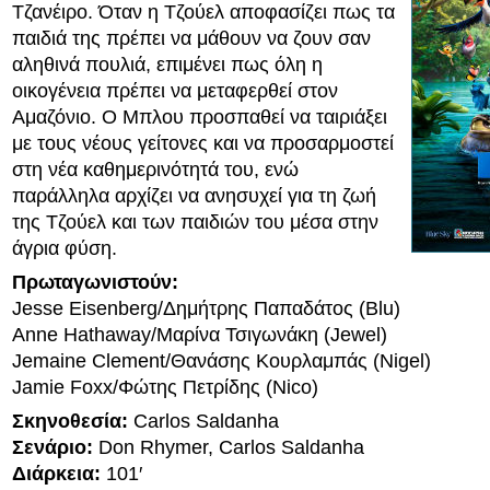
Τζανέιρο. Όταν η Τζούελ αποφασίζει πως τα
παιδιά της πρέπει να μάθουν να ζουν σαν
αληθινά πουλιά, επιμένει πως όλη η
οικογένεια πρέπει να μεταφερθεί στον
Αμαζόνιο. Ο Μπλου προσπαθεί να ταιριάξει
με τους νέους γείτονες και να προσαρμοστεί
στη νέα καθημερινότητά του, ενώ
παράλληλα αρχίζει να ανησυχεί για τη ζωή
της Τζούελ και των παιδιών του μέσα στην
άγρια φύση.
Πρωταγωνιστούν:
Jesse Eisenberg/Δημήτρης Παπαδάτος (Blu)
Anne Hathaway/Μαρίνα Τσιγωνάκη (Jewel)
Jemaine Clement/Θανάσης Κουρλαμπάς (Nigel)
Jamie Foxx/Φώτης Πετρίδης (Nico)
Σκηνοθεσία:
Carlos Saldanha
Σενάριο:
Don Rhymer, Carlos Saldanha
Διάρκεια:
101′