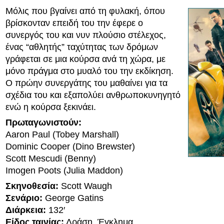
Μόλις που βγαίνει από τη φυλακή, όπου
βρίσκονταν επειδή του την έφερε ο
συνεργός του και νυν πλούσιο στέλεχος,
ένας “αθλητής” ταχύτητας των δρόμων
γράφεται σε μια κούρσα ανά τη χώρα, με
μόνο πράγμα στο μυαλό του την εκδίκηση.
Ο πρώην συνεργάτης του μαθαίνει για τα
σχέδια του και εξαπολύει ανθρωποκυνηγητό
ενώ η κούρσα ξεκινάει.
Πρωταγωνιστούν:
Aaron Paul (Tobey Marshall)
Dominic Cooper (Dino Brewster)
Scott Mescudi (Benny)
Imogen Poots (Julia Maddon)
Σκηνοθεσία:
Scott Waugh
Σενάριο:
George Gatins
Διάρκεια:
132′
Είδος ταινίας:
Δράση, Έγκλημα