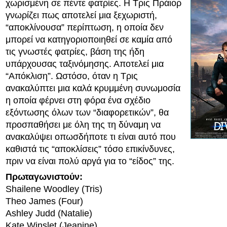
χωρισμένη σε πέντε φατρίες. Η Τρις Πράιορ
γνωρίζει πως αποτελεί μια ξεχωριστή,
“αποκλίνουσα” περίπτωση, η οποία δεν
μπορεί να κατηγοριοποιηθεί σε καμία από
τις γνωστές φατρίες, βάση της ήδη
υπάρχουσας ταξινόμησης. Αποτελεί μια
“Απόκλιση”. Ωστόσο, όταν η Τρις
ανακαλύπτει μια καλά κρυμμένη συνωμοσία
η οποία φέρνει στη φόρα ένα σχέδιο
εξόντωσης όλων των “διαφορετικών”, θα
προσπαθήσει με όλη της τη δύναμη να
ανακαλύψει οπωσδήποτε τι είναι αυτό που
καθιστά τις “αποκλίσεις” τόσο επικίνδυνες,
πριν να είναι πολύ αργά για το “είδος” της.
Πρωταγωνιστούν:
Shailene Woodley (Tris)
Theo James (Four)
Ashley Judd (Natalie)
Kate Winslet (Jeanine)