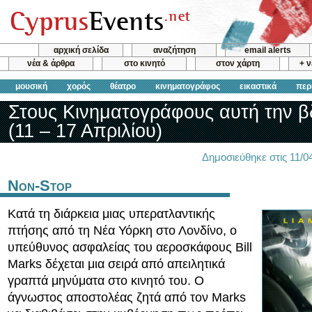
αρχική σελίδα
αναζήτηση
email alerts
νέα & άρθρα
στο κινητό
στον χάρτη
+ 
μουσική
χορός
θέατρο
κινηματογράφος
εικαστικά
περ
Στους Κινηματογράφους αυτή την 
(11 – 17 Απριλίου)
Δημοσιεύθηκε στις 11/
Non-Stop
Κατά τη διάρκεια μιας υπερατλαντικής
πτήσης από τη Νέα Υόρκη στο Λονδίνο, ο
υπεύθυνος ασφαλείας του αεροσκάφους Bill
Marks δέχεται μια σειρά από απειλητικά
γραπτά μηνύματα στο κινητό του. Ο
άγνωστος αποστολέας ζητά από τον Marks