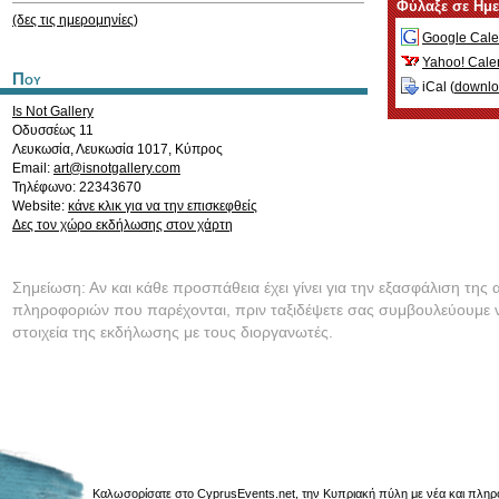
Φύλαξε σε Ημ
(δες τις ημερομηνίες)
Google Cale
Yahoo! Cale
Που
iCal (
downl
Is Not Gallery
Οδυσσέως 11
Λευκωσία
,
Λευκωσία
1017
,
Κύπρος
Email:
art@isnotgallery.com
Τηλέφωνο: 22343670
Website:
κάνε κλικ για να την επισκεφθείς
Δες τον χώρο εκδήλωσης στον χάρτη
Σημείωση: Αν και κάθε προσπάθεια έχει γίνει για την εξασφάλιση της 
πληροφοριών που παρέχονται, πριν ταξιδέψετε σας συμβουλεύουμε ν
στοιχεία της εκδήλωσης με τους διοργανωτές.
Καλωσορίσατε στο CyprusEvents.net, την Κυπριακή πύλη με νέα και πληροφο