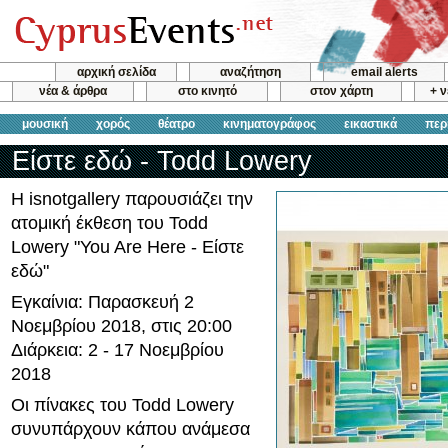
αρχική σελίδα
αναζήτηση
email alerts
νέα & άρθρα
στο κινητό
στον χάρτη
+ 
μουσική
χορός
θέατρο
κινηματογράφος
εικαστικά
περ
Είστε εδώ - Todd Lowery
Η isnotgallery παρουσιάζει την
ατομική έκθεση του Todd
Lowery "You Are Here - Είστε
εδώ"
Εγκαίνια: Παρασκευή 2
Νοεμβρίου 2018, στις 20:00
Διάρκεια: 2 - 17 Νοεμβρίου
2018
Οι πίνακες του Todd Lowery
συνυπάρχουν κάπου ανάμεσα