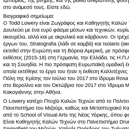
εμπειρίας, της μνήμης, και της βαθιά ανθρώπινης φύση
στο ανάμεσό τους. Είστε εδώ.
Βιογραφικό σημείωμα:
Ο Todd Lowery είναι Ζωγράφος και Καθηγητής Καλών 
Δουλεύει με ένα ευρύ φάσμα μέσων και τεχνικών, κυρίω
ακουρέλα, αλλά και με ακρυλικό και κάρβουνο. Οι τρέχ
έργων του, Stratografia (λάδι σε καμβά) και Isolario (α
εκτεθεί στην Ευρώπη και τη Βόρεια Αμερική, με πρόσφ
εκθέσεις (2015-18) στη Γερμανία, την Ελλάδα, τις Η.Π.
και τη Σουηδία. Η πιο πρόσφατη Ευρωπαϊκή ομαδική έ
οποία εκτέθηκε το έργο του ήταν η έκθεση Καλλιτέχνες
Πόλη της Κρίσης τον Ιούλιο του 2017 στο ίδρυμα Ros
στο Βερολίνο και τον Οκτώβριο του 2017 στο Ίδρυμα 
Κακογιάννης στην Αθήνα.
Ο Lowery κατέχει Πτυχίο Καλών Τεχνών από το Πολιτε
Πανεπιστήμιο του Μιζούρι, καθώς και Μεταπτυχιακό Κ
από το School of Visual Arts της Νέας Υόρκης, όπου φο
Είναι Καθηγητής Καλών Τεχνών στο Πανεπιστήμιο Dru
Springfield του Μιζούρι. Υπήρξε Πρόεδρος του Τμήματο