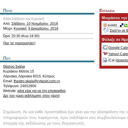
Ποτε
Εργαλεια
Μοιράσου την
Κάθε Σάββατο και Κυριακή
Από:
Σάββατο, 10 Νοεμβρίου, 2018
Μέχρι:
Κυριακή, 9 Δεκεμβρίου, 2018
Στείλ'το σε 
Ώρα: 20:30 (Κυρ:18:30)
Φύλαξε σε Ημ
(δες τις ημερομηνίες)
Google Cale
Yahoo! Cale
Που
iCal (
downl
Θέατρο Σκάλα
Κυριάκου Μάτση 15
Λάρνακα
,
Λάρνακα
6015
,
Κύπρος
Email:
theatro.skala@cytanet.com.cy
Τηλέφωνο: 24652800
Website:
κάνε κλικ για να την επισκεφθείς
Δες τον χώρο εκδήλωσης στον χάρτη
Σημείωση: Αν και κάθε προσπάθεια έχει γίνει για την εξασφάλιση της 
πληροφοριών που παρέχονται, πριν ταξιδέψετε σας συμβουλεύουμε ν
στοιχεία της εκδήλωσης με τους διοργανωτές.