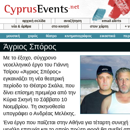
αρχική σελίδα
αναζήτηση
email alerts
νέα & άρθρα
στο κινητό
στον χάρτη
+ 
μουσική
χορός
θέατρο
κινηματογράφος
εικαστικά
περ
Άγριος Σπόρος
Με το έξοχο, σύγχρονο
νεοελληνικό έργο του Γιάννη
Τσίρου «Άγριος Σπόρος»
εγκαινιάζει τη νέα θεατρική
περίοδο το Θέατρο Σκάλα, που
δίνει επίσημη πρεμιέρα από την
Κύρια Σκηνή το Σάββατο 10
Νοεμβρίου. Τη σκηνοθεσία
υπογράφει ο Ανδρέας Μελέκης.
Ένα έργο που παίζεται στην Αθήνα για τέταρτη συνεχή 
μεγάλη επιτυχία και το οποίο πρώτη φορά θα ανεβεί α