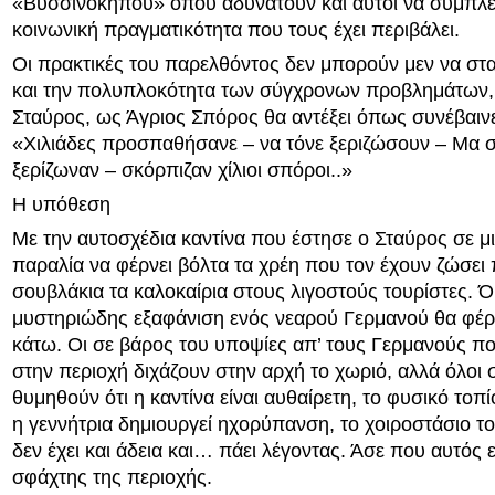
«Βυσσινόκηπου» όπου αδυνατούν και αυτοί να συμπλε
κοινωνική πραγματικότητα που τους έχει περιβάλει.
Οι πρακτικές του παρελθόντος δεν μπορούν μεν να στ
και την πολυπλοκότητα των σύγχρονων προβλημάτων,
Σταύρος, ως Άγριος Σπόρος θα αντέξει όπως συνέβαιν
«Χιλιάδες προσπαθήσανε – να τόνε ξεριζώσουν – Μα σ
ξερίζωναν – σκόρπιζαν χίλιοι σπόροι..»
Η υπόθεση
Με την αυτοσχέδια καντίνα που έστησε ο Σταύρος σε μ
παραλία να φέρνει βόλτα τα χρέη που τον έχουν ζώσε
σουβλάκια τα καλοκαίρια στους λιγοστούς τουρίστες. 
μυστηριώδης εξαφάνιση ενός νεαρού Γερμανού θα φέρ
κάτω. Οι σε βάρος του υποψίες απ’ τους Γερμανούς π
στην περιοχή διχάζουν στην αρχή το χωριό, αλλά όλοι 
θυμηθούν ότι η καντίνα είναι αυθαίρετη, το φυσικό τοπί
η γεννήτρια δημιουργεί ηχορύπανση, το χοιροστάσιο τ
δεν έχει και άδεια και… πάει λέγοντας. Άσε που αυτός εί
σφάχτης της περιοχής.