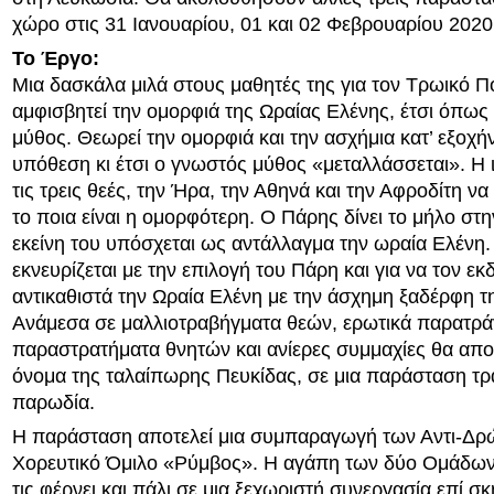
χώρο στις 31 Ιανουαρίου, 01 και 02 Φεβρουαρίου 2020
Το Έργο:
Μια δασκάλα μιλά στους μαθητές της για τον Τρωικό Π
αμφισβητεί την ομορφιά της Ωραίας Ελένης, έτσι όπως 
μύθος. Θεωρεί την ομορφιά και την ασχήμια κατ’ εξοχή
υπόθεση κι έτσι ο γνωστός μύθος «μεταλλάσσεται». Η ι
τις τρεις θεές, την Ήρα, την Αθηνά και την Αφροδίτη να
το ποια είναι η ομορφότερη. Ο Πάρης δίνει το μήλο στη
εκείνη του υπόσχεται ως αντάλλαγμα την ωραία Ελένη
εκνευρίζεται με την επιλογή του Πάρη και για να τον εκδ
αντικαθιστά την Ωραία Ελένη με την άσχημη ξαδέρφη τη
Ανάμεσα σε μαλλιοτραβήγματα θεών, ερωτικά παρατρά
παραστρατήματα θνητών και ανίερες συμμαχίες θα απο
όνομα της ταλαίπωρης Πευκίδας, σε μια παράσταση τρ
παρωδία.
Η παράσταση αποτελεί μια συμπαραγωγή των Αντι-Δρ
Χορευτικό Όμιλο «Ρύμβος». Η αγάπη των δύο Ομάδων 
τις φέρνει και πάλι σε μια ξεχωριστή συνεργασία επί σ