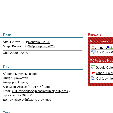
Ποτε
Εργαλεια
Μοιράσου την
Από:
Πέμπτη, 30 Ιανουαρίου, 2020
Μέχρι:
Κυριακή, 2 Φεβρουαρίου, 2020
Στείλ'το σε 
Ώρα: 20:30 - 22:30
Φύλαξε σε Ημ
Που
Google Cale
Yahoo! Cale
Aίθουσα Μελίνα Μερκούρη
Πύλη Αμμοχώστου
iCal (
downl
Λεωφόρος Αθηνάς
Λευκωσία
,
Λευκωσία
1017
,
Κύπρος
Email:
culturalservice@nicosiamunicipality.org.cy
Τηλέφωνο: 22797650
Δες τον χώρο εκδήλωσης στον χάρτη