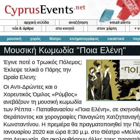
αρχική σελίδα
αναζήτηση
email alerts
νέα & άρθρα
στο κινητό
στον χάρτη
+ 
μουσική
χορός
θέατρο
κινηματογράφος
εικαστικά
περ
Μουσική Κωμωδία "Ποια Ελένη"
Έγινε ποτέ ο Τρωικός Πόλεμος;
Έκλεψε τελικά ο Πάρης την
Ωραία Ελενη;
Οι Αντι-Δρώντες και ο
Χορευτικός Όμιλος «Ρύμβος»
ανεβάζουν τη μουσική κωμωδία
των Ρέππα - Παπαθανασίου «Ποια Ελένη», σε σκηνο
Θεράποντος και χορογραφίες Παναγιώτη Χατζηπαναγή
Κωνσταντίνου. Η πρεμιέρα θα πραγματοποιηθεί την Π
Ιανουαρίου 2020 και ώρα 8:30 μ.μ. στο Θέατρο «Μελί
στη Λευκωσία. Θα ακολουθήσουν άλλες τρεις παραστάσ