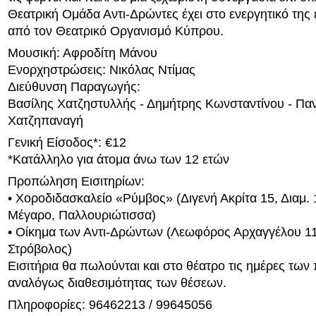
Θεατρική Ομάδα Αντι-Δρώντες έχει στο ενεργητικό της
από τον Θεατρικό Οργανισμό Κύπρου.
Μουσική: Αφροδίτη Μάνου
Ενορχηστρώσεις: Νικόλας Ντίμας
Διεύθυνση Παραγωγής:
Βασίλης Χατζηστυλλής - Δημήτρης Κωνσταντίνου - Πα
Χατζηπαναγή
Γενική Είσοδος*: €12
*Κατάλληλο για άτομα άνω των 12 ετών
Προπώληση Εισιτηρίων:
• Χοροδιδασκαλείο «Ρύμβος» (Διγενή Ακρίτα 15, Διαμ. 
Μέγαρο, Παλλουριώτισσα)
• Οίκημα των Αντι-Δρώντων (Λεωφόρος Αρχαγγέλου 114
Στρόβολος)
Εισιτήρια θα πωλούνται και στο θέατρο τις ημέρες τω
αναλόγως διαθεσιμότητας των θέσεων.
Πληροφορίες: 96462213 / 99645056