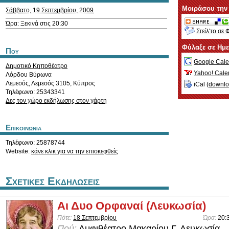
Μοιράσου την
Σάββατο, 19 Σεπτεμβρίου, 2009
Ώρα: Ξεκινά στις 20:30
Στείλ'το σε 
Φύλαξε σε Ημ
Που
Google Cale
Δημοτικό Κηποθέατρο
Yahoo! Cale
Λόρδου Βύρωνα
Λεμεσός
,
Λεμεσός
3105
,
Κύπρος
iCal (
downl
Τηλέφωνο: 25343341
Δες τον χώρο εκδήλωσης στον χάρτη
Επικοινωνια
Τηλέφωνο: 25878744
Website:
κάνε κλικ για να την επισκεφθείς
Σχετικες Εκδηλωσεις
Αι Δυο Ορφαναί (Λευκωσία)
Πότε:
18 Σεπτεμβρίου
Ώρα:
20:
Πού:
Αμφιθέατρο Μακαρίου Γ, Λευκωσία