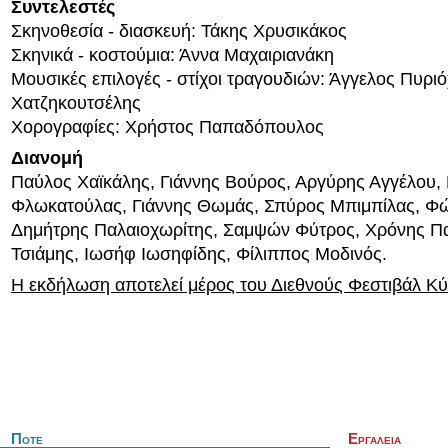
Συντελεστές
Σκηνοθεσία - διασκευή: Τάκης Χρυσικάκος
Σκηνικά - κοστούμια: Άννα Μαχαιριανάκη
Μουσικές επιλογές - στίχοι τραγουδιών: Άγγελος Πυρι
Χατζηκουτσέλης
Χορογραφίες: Χρήστος Παπαδόπουλος
Διανομή
Παύλος Χαϊκάλης, Γιάννης Βούρος, Αργύρης Αγγέλου,
Φλωκατούλας, Γιάννης Θωμάς, Σπύρος Μπιμπίλας, Φ
Δημήτρης Παλαιοχωρίτης, Σαμψών Φύτρος, Χρόνης Πα
Τσιάμης, Ιωσήφ Ιωσηφίδης, Φίλιππος Μοδινός.
Η εκδήλωση αποτελεί μέρος του Διεθνούς Φεστιβάλ Κύ
Ποτε
Εργαλεια