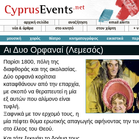
αρχική σελίδα
αναζήτηση
email alerts
νέα & άρθρα
στο κινητό
στον χάρτη
+ 
μουσική
χορός
θέατρο
κινηματογράφος
εικαστικά
περ
Αι Δυο Ορφαναί (Λεμεσός)
Παρίσι 1800, πόλη της
διαφθοράς και της ακολασίας.
Δύο ορφανά κορίτσια
καταφθάνουν από την επαρχία,
με σκοπό να θεραπευτεί η μία
εξ αυτών που αλίμονο είναι
τυφλή.
Ξαφνικά με τον ερχομό τους, η
μία πέφτει θύμα ερωτικής απαγωγής αφήνοντας την τ
στο έλεος του Θεού.
Και τότε ξεκινάει το δράμα τους.