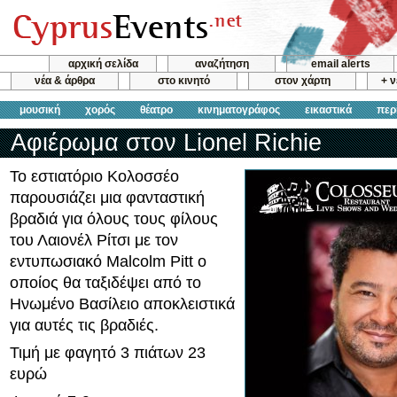
αρχική σελίδα
αναζήτηση
email alerts
νέα & άρθρα
στο κινητό
στον χάρτη
+ 
μουσική
χορός
θέατρο
κινηματογράφος
εικαστικά
περ
Αφιέρωμα στον Lionel Richie
Το εστιατόριο Κολοσσέο
παρουσιάζει μια φανταστική
βραδιά για όλους τους φίλους
του Λαιονέλ Ρίτσι με τον
εντυπωσιακό Malcolm Pitt ο
οποίος θα ταξιδέψει από το
Ηνωμένο Βασίλειο αποκλειστικά
για αυτές τις βραδιές.
Τιμή με φαγητό 3 πιάτων 23
ευρώ