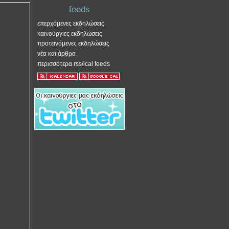
feeds
επερχόμενες εκδηλώσεις
καινούργιες εκδηλώσεις
προτεινόμενες εκδηλώσεις
νέα και άρθρα
περισσότερα rss/ical feeds