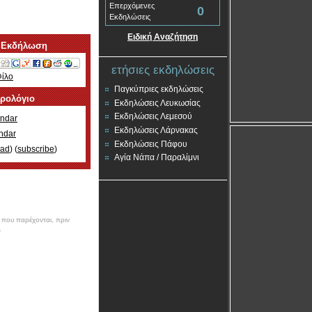
Επερχόμενες
0
Εκδηλώσεις
Ειδική Αναζήτηση
 Εκδήλωση
ετήσιες εκδηλώσεις
Φίλο
Παγκύπριες εκδηλώσεις
ερολόγιο
Εκδηλώσεις Λευκωσίας
Εκδηλώσεις Λεμεσού
ndar
Εκδηλώσεις Λάρνακας
ndar
Εκδηλώσεις Πάφου
oad
) (
subscribe
)
Αγία Νάπα / Παραλίμνι
ν που παρέχονται, πριν
.