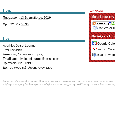
Ποτε
Εργαλεια
Μοιράσου την
Παρασκευή, 13 Σεπτεμβρίου, 2019
Ώρα: 22:00 -
03:30
Στείλ'το σε 
Φύλαξε σε Ημ
Που
Google Cale
Aperitivo Jetset Lounge
Yahoo! Cale
Τζον Κέννεντυ 1
Λευκωσία
,
Λευκωσία
Κύπρος
iCal (
downl
Email:
aperitivojetsetlounge@gmail.com
Τηλέφωνο: 22100990
Δες τον χώρο εκδήλωσης στον χάρτη
Σημείωση: Αν και κάθε προσπάθεια έχει γίνει για την εξασφάλιση της ακρίβειας των πληροφοριώ
ταξιδέψετε σας συμβουλεύουμε να επιβεβαιώσετε τα στοιχεία της εκδήλωσης με τους διοργανωτές