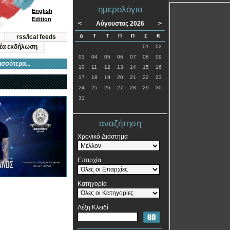
ημερολόγιο
English
Edition
<
Αύγουστος 2026
>
Δ
Τ
Τ
Π
Π
Σ
Κ
rss/ical feeds
νέα εκδήλωση
01
02
03
04
05
06
07
08
09
ισσότερα...
10
11
12
13
14
15
16
17
18
19
20
21
22
23
24
25
26
27
28
29
30
31
αναζήτηση
Χρονικό Διάστημα
Επαρχία
Κατηγορία
Λέξη Κλειδί