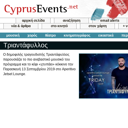
αρχική σελίδα
αναζήτηση
email alerts
νέα & άρθρα
στο κινητό
στον χάρτη
+ 
μουσική
χορός
θέατρο
κινηματογράφος
εικαστικά
περ
Τριαντάφυλλος
Ο δημοφιλής τραγουδιστής Τριαντάφυλλος
παρουσιάζει το πιο ανεβαστικό μουσικό του
πρόγραμμα και το κέφι «χτυπάει» κόκκινο την
Παρασκευή 13 Σεπτεμβρίου 2019 στο Aperitivo
Jetset Lounge.