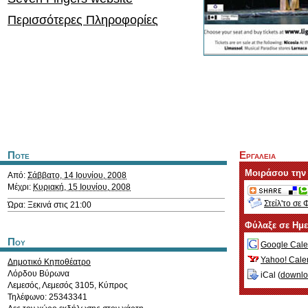
Περισσότερες Πληροφορίες
Ποτε
Εργαλεια
Μοιράσου την
Από:
Σάββατο, 14 Ιουνίου, 2008
Μέχρι:
Κυριακή, 15 Ιουνίου, 2008
Στείλ'το σε 
Ώρα: Ξεκινά στις 21:00
Φύλαξε σε Ημ
Που
Google Cale
Yahoo! Cale
Δημοτικό Κηποθέατρο
Λόρδου Βύρωνα
iCal (
downl
Λεμεσός
,
Λεμεσός
3105
,
Κύπρος
Τηλέφωνο: 25343341