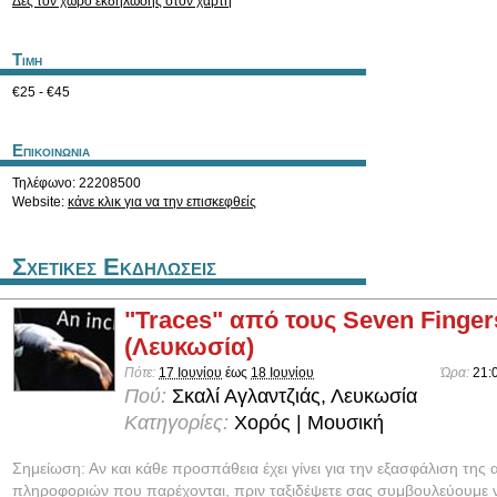
Δες τον χώρο εκδήλωσης στον χάρτη
Τιμη
€25 - €45
Επικοινωνια
Τηλέφωνο: 22208500
Website:
κάνε κλικ για να την επισκεφθείς
Σχετικες Εκδηλωσεις
"Traces" από τους Seven Finger
(Λευκωσία)
Πότε:
17 Ιουνίου
έως
18 Ιουνίου
Ώρα:
21:
Πού:
Σκαλί Αγλαντζιάς, Λευκωσία
Κατηγορίες:
Χορός | Μουσική
Σημείωση: Αν και κάθε προσπάθεια έχει γίνει για την εξασφάλιση της 
πληροφοριών που παρέχονται, πριν ταξιδέψετε σας συμβουλεύουμε ν