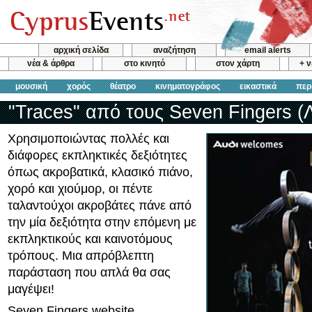
αρχική σελίδα
αναζήτηση
email alerts
νέα & άρθρα
στο κινητό
στον χάρτη
+ 
μουσική
χορός
θέατρο
κινηματογράφος
εικαστικά
περ
"Traces" από τους Seven Fingers (
Χρησιμοποιώντας πολλές και
διάφορες εκπληκτικές δεξιότητες
όπως ακροβατικά, κλασικό πιάνο,
χορό και χιούμορ, οι πέντε
ταλαντούχοι ακροβάτες πάνε από
την μία δεξιότητα στην επόμενη με
εκπληκτικούς και καινοτόμους
τρόπους. Μια απρόβλεπτη
παράσταση που απλά θα σας
μαγέψει!
Seven Fingers website