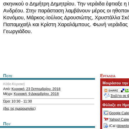
σκηνικού ο Δημήτρη Δημητρίου. Την νεράιδα έφτιαξε η 
Ανδρέου. Στην παράσταση λαμβάνουν μέρος οι ηθοποι
Κονόμου, Μάρκος-Ιούλιος Δρουσιώτης, Χρυστάλλα Σκ
Παπαμιχαήλ και Κρίστη Χαραλάμπους. Φωνή νεράιδας
Γεωργιάδου.
Ποτε
Εργαλεια
Μοιράσου την
Κάθε Κυριακή
Από:
Κυριακή, 23 Σεπτεμβρίου, 2018
Μέχρι:
Κυριακή, 9 Δεκεμβρίου, 2018
Στείλ'το σε 
Ώρα: 10:30 - 11:30
Φύλαξε σε Ημ
(δες τις ημερομηνίες)
Google Cale
Yahoo! Cale
Που
iCal (
downl