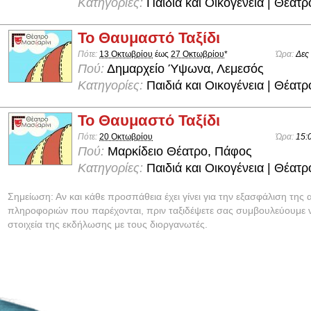
Κατηγορίες:
Παιδιά και Οικογένεια | Θέατρ
Το Θαυμαστό Ταξίδι
Πότε:
13 Οκτωβρίου
έως
27 Οκτωβρίου
*
Ώρα:
Δες
Πού:
Δημαρχείο Ύψωνα, Λεμεσός
Κατηγορίες:
Παιδιά και Οικογένεια | Θέατρ
Το Θαυμαστό Ταξίδι
Πότε:
20 Οκτωβρίου
Ώρα:
15:
Πού:
Μαρκίδειο Θέατρο, Πάφος
Κατηγορίες:
Παιδιά και Οικογένεια | Θέατρ
Σημείωση: Αν και κάθε προσπάθεια έχει γίνει για την εξασφάλιση της 
πληροφοριών που παρέχονται, πριν ταξιδέψετε σας συμβουλεύουμε ν
στοιχεία της εκδήλωσης με τους διοργανωτές.