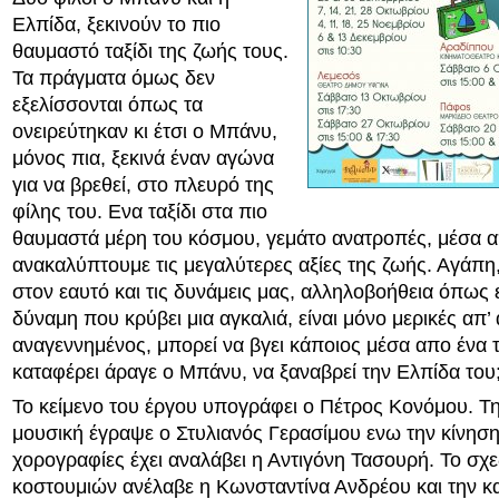
Ελπίδα, ξεκινούν το πιο
θαυμαστό ταξίδι της ζωής τους.
Τα πράγματα όμως δεν
εξελίσσονται όπως τα
ονειρεύτηκαν κι έτσι ο Μπάνυ,
μόνος πια, ξεκινά έναν αγώνα
για να βρεθεί, στο πλευρό της
φίλης του. Ενα ταξίδι στα πιο
θαυμαστά μέρη του κόσμου, γεμάτο ανατροπές, μέσα απ
ανακαλύπτουμε τις μεγαλύτερες αξίες της ζωής. Αγάπη,
στον εαυτό και τις δυνάμεις μας, αλληλοβοήθεια όπως 
δύναμη που κρύβει μια αγκαλιά, είναι μόνο μερικές απ’
αναγεννημένος, μπορεί να βγει κάποιος μέσα απο ένα τέ
καταφέρει άραγε ο Μπάνυ, να ξαναβρεί την Ελπίδα του
Το κείμενο του έργου υπογράφει ο Πέτρος Κονόμου. Τη
μουσική έγραψε ο Στυλιανός Γερασίμου ενω την κίνηση 
χορογραφίες έχει αναλάβει η Αντιγόνη Τασουρή. Το σχ
κοστουμιών ανέλαβε η Κωνσταντίνα Ανδρέου και την κ