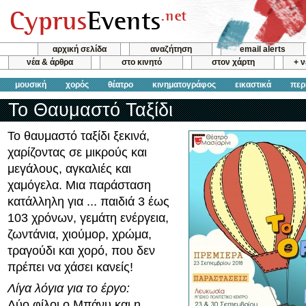
αρχική σελίδα
αναζήτηση
email alerts
νέα & άρθρα
στο κινητό
στον χάρτη
+ 
μουσική
χορός
θέατρο
κινηματογράφος
εικαστικά
περ
Το Θαυμαστό Ταξίδι
Το θαυμαστό ταξίδι ξεκινά,
χαρίζοντας σε μικρούς και
μεγάλους, αγκαλιές και
χαμόγελα. Μια παράσταση
κατάλληλη για ... παιδιά 3 έως
103 χρόνων, γεμάτη ενέργεια,
ζωντάνια, χιούμορ, χρώμα,
τραγούδι και χορό, που δεν
πρέπει να χάσει κανείς!
Λίγα λόγια για το έργο:
Δύο φίλοι ο Μπάνυ και η