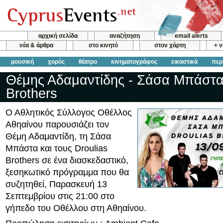
αρχική σελίδα
αναζήτηση
email alerts
νέα & άρθρα
στο κινητό
στον χάρτη
+ 
μουσική
χορός
θέατρο
κινηματογράφος
εικαστικά
περ
Θέμης Αδαμαντίδης - Σάσα Μπάστα 
Brothers
Ο Αθλητικός Σύλλογος Οθέλλος
Αθηαίνου παρουσιάζει τον
Θέμη Αδαμαντίδη, τη Σάσα
Μπάστα και τους Droulias
Brothers σε ένα διασκεδαστικό,
ξεσηκωτικό πρόγραμμα που θα
συζητηθεί, Παρασκευή 13
Σεπτεμβρίου στις 21:00 στο
γήπεδο του Οθέλλου στη Αθηαίνου.