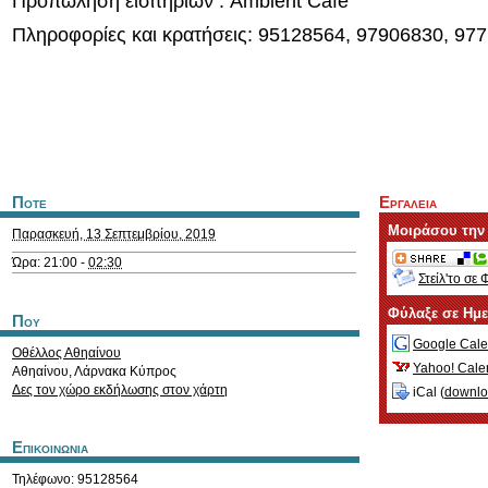
Προπώληση εισιτηρίων : Ambient Cafe
Πληροφορίες και κρατήσεις: 95128564, 97906830, 97
Ποτε
Εργαλεια
Μοιράσου την
Παρασκευή, 13 Σεπτεμβρίου, 2019
Ώρα: 21:00 -
02:30
Στείλ'το σε 
Φύλαξε σε Ημ
Που
Google Cale
Οθέλλος Αθηαίνου
Yahoo! Cale
Αθηαίνου
,
Λάρνακα
Κύπρος
Δες τον χώρο εκδήλωσης στον χάρτη
iCal (
downl
Επικοινωνια
Τηλέφωνο: 95128564