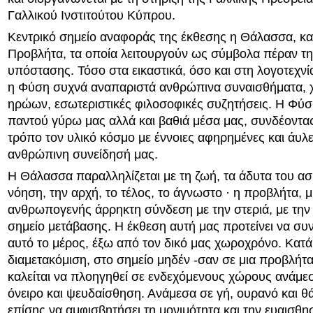
Γαλλικού Ινστιτούτου Κύπρου.
Κεντρικό σημείο αναφοράς της έκθεσης η Θάλασσα, και
Προβλήτα, τα οποία λειτουργούν ως σύμβολα πέραν τη
υπόστασης. Τόσο στα εικαστικά, όσο και στη λογοτεχνία
η Φύση συχνά αναπαριστά ανθρώπινα συναισθήματα, 
ηρώων, εσωτεριστικές φιλοσοφικές συζητήσεις. Η Φύσ
παντού γύρω μας αλλά και βαθιά μέσα μας, συνδέοντα
τρόπο τον υλικό κόσμο με έννοιες αφηρημένες και άυλ
ανθρώπινη συνείδησή μας.
Η Θάλασσα παραλληλίζεται με τη ζωή, τα άδυτα του ασ
νόηση, την αρχή, το τέλος, το άγνωστο · η προβλήτα, μ
ανθρωπογενής άρρηκτη σύνδεση με την στεριά, με την
σημείο μετάβασης. Η έκθεση αυτή μας προτείνει να συ
αυτό το μέρος, έξω από τον δικό μας χωροχρόνο. Κατά
διαμετακόμιση, στο σημείο μηδέν -σαν σε μια προβλήτα
καλείται να πλοηγηθεί σε ενδεχόμενους χώρους ανάμε
όνειρο και ψευδαίσθηση. Ανάμεσα σε γή, ουρανό και θ
επίσης να αμφισβητήσει τη μονιμότητα και την ευαισθη