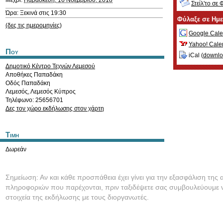
Μέχρι:
Παρασκευή, 16 Νοεμβρίου, 2018
Στείλ'το σε 
Ώρα: Ξεκινά στις 19:30
Φύλαξε σε Ημ
(δες τις ημερομηνίες)
Google Cale
Yahoo! Cale
Που
iCal (
downl
Δημοτικό Κέντρο Τεχνών Λεμεσού
Αποθήκες Παπαδάκη
Οδός Παπαδάκη
Λεμεσός
,
Λεμεσός
Κύπρος
Τηλέφωνο: 25656701
Δες τον χώρο εκδήλωσης στον χάρτη
Τιμη
Δωρεάν
Σημείωση: Αν και κάθε προσπάθεια έχει γίνει για την εξασφάλιση της 
πληροφοριών που παρέχονται, πριν ταξιδέψετε σας συμβουλεύουμε ν
στοιχεία της εκδήλωσης με τους διοργανωτές.