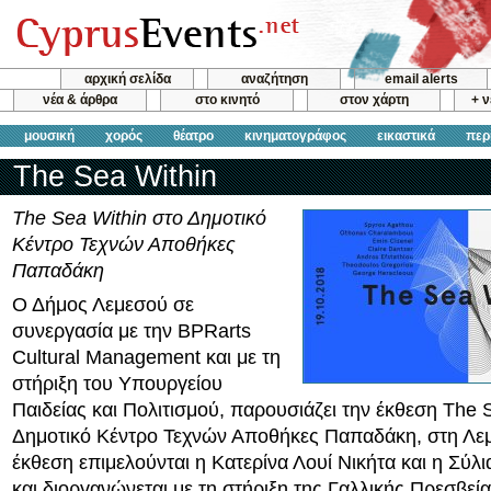
αρχική σελίδα
αναζήτηση
email alerts
νέα & άρθρα
στο κινητό
στον χάρτη
+ 
μουσική
χορός
θέατρο
κινηματογράφος
εικαστικά
περ
The Sea Within
The Sea Within στο Δημοτικό
Κέντρο Τεχνών Αποθήκες
Παπαδάκη
Ο Δήμος Λεμεσού σε
συνεργασία με την BPRarts
Cultural Management και με τη
στήριξη του Υπουργείου
Παιδείας και Πολιτισμού, παρουσιάζει την έκθεση The 
Δημοτικό Κέντρο Τεχνών Αποθήκες Παπαδάκη, στη Λε
έκθεση επιμελούνται η Κατερίνα Λουί Νικήτα και η Σύλ
και διοργανώνεται με τη στήριξη της Γαλλικής Πρεσβεία