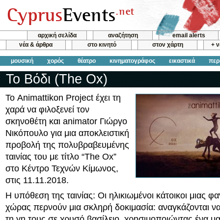
αρχική σελίδα
αναζήτηση
email alerts
νέα & άρθρα
στο κινητό
στον χάρτη
+ 
μουσική
χορός
θέατρο
κινηματογράφος
εικαστικά
περ
Το Βόδι (The Ox)
Το Animattikon Project έχει τη
χαρά να φιλοξενεί τον
σκηνοθέτη και animator Γιώργο
Νικόπουλο για μια αποκλειστική
προβολή της πολυβραβευμένης
ταινίας του με τίτλο “The Ox”
στο Κέντρο Τεχνών Κίμωνος,
στις 11.11.2018.
Η υπόθεση της ταινίας: Οι ηλικιωμένοι κάτοικοι μιας φ
χώρας περνούν μια σκληρή δοκιμασία: αναγκάζονται ν
τη γη τους σε χρυσό βασίλειο, χρησιμοποιώντας ένα μ