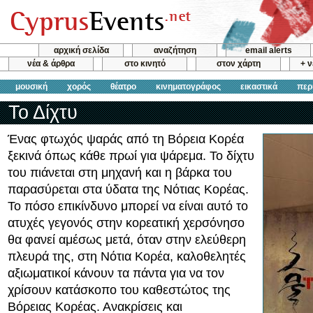
αρχική σελίδα
αναζήτηση
email alerts
νέα & άρθρα
στο κινητό
στον χάρτη
+ 
μουσική
χορός
θέατρο
κινηματογράφος
εικαστικά
περ
Το Δίχτυ
Ένας φτωχός ψαράς από τη Βόρεια Κορέα
ξεκινά όπως κάθε πρωί για ψάρεμα. Το δίχτυ
του πιάνεται στη μηχανή και η βάρκα του
παρασύρεται στα ύδατα της Νότιας Κορέας.
Το πόσο επικίνδυνο μπορεί να είναι αυτό το
ατυχές γεγονός στην κορεατική χερσόνησο
θα φανεί αμέσως μετά, όταν στην ελεύθερη
πλευρά της, στη Νότια Κορέα, καλοθελητές
αξιωματικοί κάνουν τα πάντα για να τον
χρίσουν κατάσκοπο του καθεστώτος της
Βόρειας Κορέας. Ανακρίσεις και