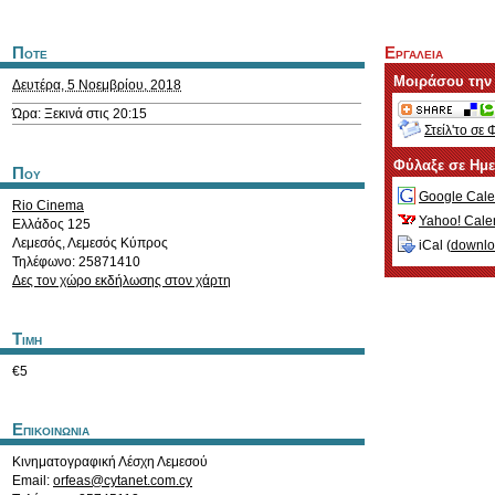
Ποτε
Εργαλεια
Μοιράσου την
Δευτέρα, 5 Νοεμβρίου, 2018
Ώρα: Ξεκινά στις 20:15
Στείλ'το σε 
Φύλαξε σε Ημ
Που
Google Cale
Rio Cinema
Yahoo! Cale
Ελλάδος 125
Λεμεσός
,
Λεμεσός
Κύπρος
iCal (
downl
Τηλέφωνο: 25871410
Δες τον χώρο εκδήλωσης στον χάρτη
Τιμη
€5
Επικοινωνια
Κινηματογραφική Λέσχη Λεμεσού
Email:
orfeas@cytanet.com.cy