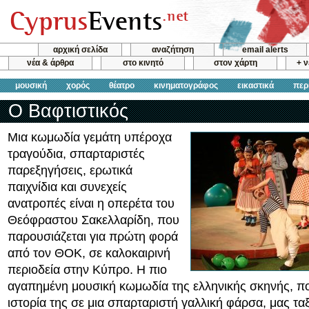
αρχική σελίδα
αναζήτηση
email alerts
νέα & άρθρα
στο κινητό
στον χάρτη
+ 
μουσική
χορός
θέατρο
κινηματογράφος
εικαστικά
περ
Ο Βαφτιστικός
Μια κωμωδία γεμάτη υπέροχα
τραγούδια, σπαρταριστές
παρεξηγήσεις, ερωτικά
παιχνίδια και συνεχείς
ανατροπές είναι η οπερέτα του
Θεόφραστου Σακελλαρίδη, που
παρουσιάζεται για πρώτη φορά
από τον ΘΟΚ, σε καλοκαιρινή
περιοδεία στην Κύπρο. Η πιο
αγαπημένη μουσική κωμωδία της ελληνικής σκηνής, πο
ιστορία της σε μια σπαρταριστή γαλλική φάρσα, μας ταξ