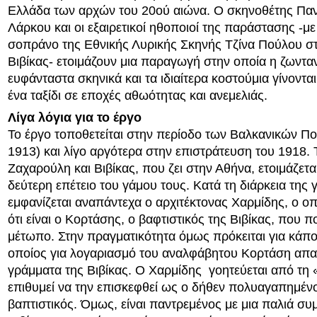
Ελλάδα των αρχών του 20ού αιώνα. Ο σκηνοθέτης Πα
Λάρκου και οι εξαιρετικοί ηθοποιοί της παράστασης -με
σοπράνο της Εθνικής Λυρικής Σκηνής Τζίνα Πούλου στ
Βιβίκας- ετοιμάζουν μια παραγωγή στην οποία η ζωντα
ευφάνταστα σκηνικά και τα ιδιαίτερα κοστούμια γίνονται
ένα ταξίδι σε εποχές αθωότητας και ανεμελιάς.
Λίγα λόγια για το έργο
Το έργο τοποθετείται στην περίοδο των Βαλκανικών Π
1913) και λίγο αργότερα στην επιστράτευση του 1918. 
Ζαχαρούλη και Βιβίκας, που ζει στην Αθήνα, ετοιμάζεται
δεύτερη επέτειο του γάμου τους. Κατά τη διάρκεια της 
εμφανίζεται αναπάντεχα ο αρχιτέκτονας Χαρμίδης, ο οπ
ότι είναι ο Κορτάσης, ο βαφτιστικός της Βιβίκας, που π
μέτωπο. Στην πραγματικότητα όμως πρόκειται για κάπο
οποίος για λογαριασμό του αναλφάβητου Κορτάση απα
γράμματα της Βιβίκας. Ο Χαρμίδης γοητεύεται από τη 
επιθυμεί να την επισκεφθεί ως ο δήθεν πολυαγαπημέν
βαπτιστικός. Όμως, είναι παντρεμένος με μια παλιά συ