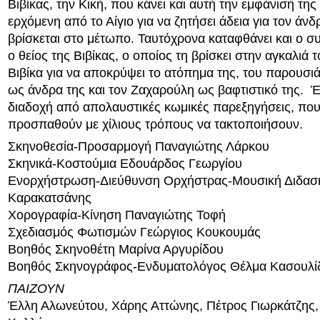
Βιβίκας, την Κική, που κάνει και αυτή την εμφάνισή της
ερχόμενη από το Αίγιο για να ζητήσει άδεια για τον άν
βρίσκεται στο μέτωπο. Ταυτόχρονα καταφθάνει και ο σ
ο θείος της Βιβίκας, ο οποίος τη βρίσκει στην αγκαλιά 
Βιβίκα για να αποκρύψει το ατόπημα της, του παρουσιά
ως άνδρα της και τον Ζαχαρούλη ως βαφτιστικό της. Έτσ
διαδοχή από απολαυστικές κωμικές παρεξηγήσεις, που
προσπαθούν με χίλιους τρόπους να τακτοποιήσουν.
Σκηνοθεσία-Προσαρμογή Παναγιώτης Λάρκου
Σκηνικά-Κοστούμια Εδουάρδος Γεωργίου
Ενορχήστρωση-Διεύθυνση Ορχήστρας-Μουσική Διδασκ
Καρακατσάνης
Χορογραφία-Κίνηση Παναγιώτης Τοφή
Σχεδιασμός Φωτισμών Γεώργιος Κουκουμάς
Βοηθός Σκηνοθέτη Μαρίνα Αργυρίδου
Βοηθός Σκηνογράφος-Ενδυματολόγος Θέλμα Κασουλί
ΠΑΙΖΟΥΝ
Έλλη Αλωνεύτου, Χάρης Αττώνης, Πέτρος Γιωρκάτζης