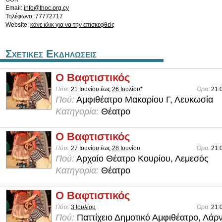
Email:
info@thoc.org.cy
Τηλέφωνο: 77772717
Website:
κάνε κλικ για να την επισκεφθείς
Σχετικες Εκδηλωσεις
Ο Βαφτιστικός
Πότε:
21 Ιουνίου
έως
26 Ιουλίου
*
Ώρα:
21:
Πού:
Αμφιθέατρο Μακαρίου Γ, Λευκωσία
Κατηγορία:
Θέατρο
Ο Βαφτιστικός
Πότε:
27 Ιουνίου
έως
28 Ιουνίου
Ώρα:
21:
Πού:
Αρχαίο Θέατρο Κουρίου, Λεμεσός
Κατηγορία:
Θέατρο
Ο Βαφτιστικός
Πότε:
3 Ιουλίου
Ώρα:
21:
Πού:
Παττίχειο Δημοτικό Αμφιθέατρο, Λάρ