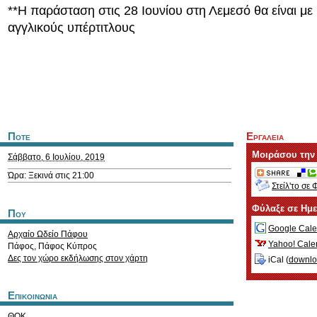
**Η παράσταση στις 28 Ιουνίου στη Λεμεσό θα είναι με
αγγλικούς υπέρτιτλους
Ποτε
Εργαλεια
Μοιράσου την
Σάββατο, 6 Ιουλίου, 2019
Ώρα: Ξεκινά στις 21:00
Στείλ'το σε 
Φύλαξε σε Ημ
Που
Google Cale
Αρχαίο Ωδείο Πάφου
Yahoo! Cale
Πάφος
,
Πάφος
Κύπρος
Δες τον χώρο εκδήλωσης στον χάρτη
iCal (
downl
Επικοινωνια
ΘΟΚ