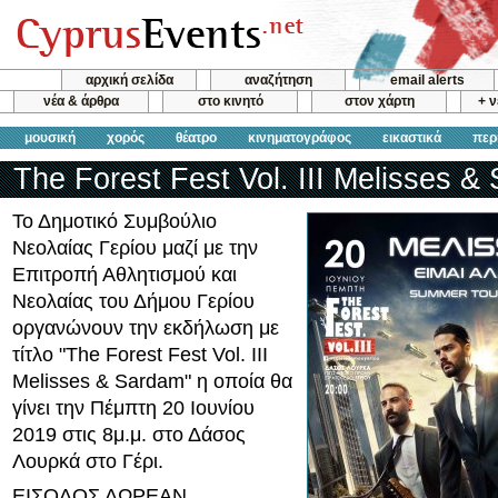
αρχική σελίδα
αναζήτηση
email alerts
νέα & άρθρα
στο κινητό
στον χάρτη
+ 
μουσική
χορός
θέατρο
κινηματογράφος
εικαστικά
περ
The Forest Fest Vol. III Melisses &
Το Δημοτικό Συμβούλιο
Νεολαίας Γερίου μαζί με την
Επιτροπή Αθλητισμού και
Νεολαίας του Δήμου Γερίου
οργανώνουν την εκδήλωση με
τίτλο "The Forest Fest Vol. III
Melisses & Sardam" η οποία θα
γίνει την Πέμπτη 20 Ιουνίου
2019 στις 8μ.μ. στο Δάσος
Λουρκά στο Γέρι.
ΕΙΣΟΔΟΣ ΔΩΡΕΑΝ