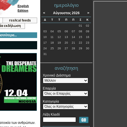
ημερολόγιο
English
Edition
<
Αύγουστος 2026
>
Δ
Τ
Τ
Π
Π
Σ
Κ
rss/ical feeds
νέα εκδήλωση
01
02
03
04
05
06
07
08
09
ισσότερα...
10
11
12
13
14
15
16
17
18
19
20
21
22
23
24
25
26
27
28
29
30
31
αναζήτηση
Χρονικό Διάστημα
Επαρχία
Κατηγορία
Λέξη Κλειδί
κατοικία των ανθρώπων.