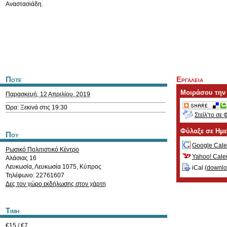
Αναστασιάδη.
Ποτε
Εργαλεια
Μοιράσου την
Παρασκευή, 12 Απριλίου, 2019
Ώρα: Ξεκινά στις 19:30
Στείλ'το σε 
Φύλαξε σε Ημ
Που
Google Cale
Ρωσικό Πολιτιστικό Κέντρο
Yahoo! Cale
Αλάσιας 16
Λευκωσία
,
Λευκωσία
1075
,
Κύπρος
iCal (
downl
Τηλέφωνο: 22761607
Δες τον χώρο εκδήλωσης στον χάρτη
Τιμη
€15 / €7