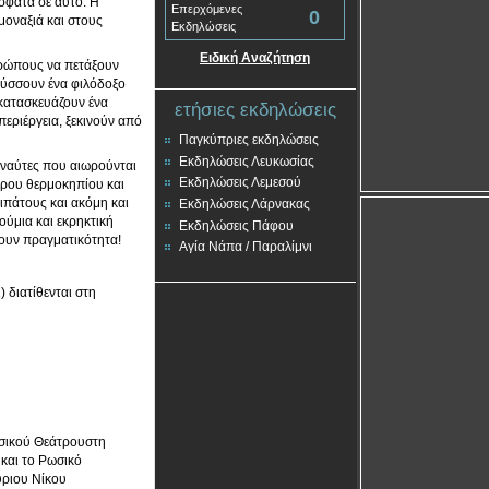
όσφατα σε αυτό. Η
Επερχόμενες
0
μοναξιά και στους
Εκδηλώσεις
Ειδική Αναζήτηση
νθρώπους να πετάξουν
τύσσουν ένα φιλόδοξο
 κατασκευάζουν ένα
ετήσιες εκδηλώσεις
περιέργεια, ξεκινούν από
Παγκύπριες εκδηλώσεις
Εκδηλώσεις Λευκωσίας
οναύτες που αιωρούνται
Εκδηλώσεις Λεμεσού
ώρου θερμοκηπίου και
ιπάτους και ακόμη και
Εκδηλώσεις Λάρνακας
ούμια και εκρηκτική
Εκδηλώσεις Πάφου
ίνουν πραγματικότητα!
Αγία Νάπα / Παραλίμνι
) διατίθενται στη
ωσικού Θεάτρουστη
και το Ρωσικό
ύριου Νίκου