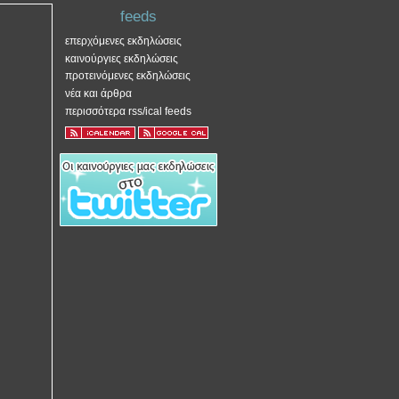
feeds
επερχόμενες εκδηλώσεις
καινούργιες εκδηλώσεις
προτεινόμενες εκδηλώσεις
νέα και άρθρα
περισσότερα rss/ical feeds