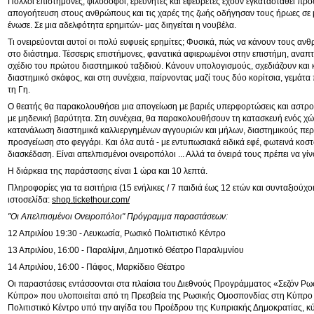
Πολλοί επιστήμονες, φιλόσοφοι, ερευνητές και εφευρέτες έχουν εγκατασταθεί πρ
απογοήτευση στους ανθρώπους και τις χαρές της ζωής οδήγησαν τους ήρωες σε 
ένωσε. Σε μια αδελφότητα ερημιτών- μας διηγείται η νουβέλα.
Τι ονειρεύονται αυτοί οι πολύ ευφυείς ερημίτες; Φυσικά, πώς να κάνουν τους α
στο διάστημα. Τέσσερις επιστήμονες, φανατικά αφιερωμένοι στην επιστήμη, αναπ
σχέδιο του πρώτου διαστημικού ταξιδιού. Κάνουν υπολογισμούς, σχεδιάζουν και
διαστημικό σκάφος, και στη συνέχεια, παίρνοντας μαζί τους δύο κορίτσια, γεμάτα 
τη Γη.
Ο θεατής θα παρακολουθήσει μια απογείωση με βαριές υπερφορτώσεις και αστρ
με μηδενική βαρύτητα. Στη συνέχεια, θα παρακολουθήσουν τη κατασκευή ενός χ
κατανάλωση διαστημικά καλλιεργημένων αγγουριών και μήλων, διαστημικούς περ
προσγείωση στο φεγγάρι. Και όλα αυτά - με εντυπωσιακά ειδικά εφέ, φωτεινά κοστ
διασκέδαση. Είναι απελπισμένοι ονειροπόλοι ... Αλλά τα όνειρά τους πρέπει να γ
Η διάρκεια της παράστασης είναι 1 ώρα και 10 λεπτά.
Πληροφορίες για τα εισιτήρια (15 ενήλικες / 7 παιδιά έως 12 ετών και συνταξιούχοι
ιστοσελίδα:
shop.tickethour.com/
"Οι Απελπισμένοι Ονειροπόλοι" Πρόγραμμα παραστάσεων:
12 Απριλίου 19:30 - Λευκωσία, Ρωσικό Πολιτιστικό Κέντρο
13 Απριλίου, 16:00 - Παραλίμνι, Δημοτικό Θέατρο Παραλιμνίου
14 Απριλίου, 16:00 - Πάφος, Μαρκίδειο Θέατρο
Οι παραστάσεις εντάσσονται στα πλαίσια του Διεθνούς Προγράμματος «Σεζόν Ρ
Κύπρο» που υλοποιείται από τη Πρεσβεία της Ρωσικής Ομοσπονδίας στη Κύπρο 
Πολιτιστικό Κέντρο υπό την αιγίδα του Προέδρου της Κυπριακής Δημοκρατίας, κ