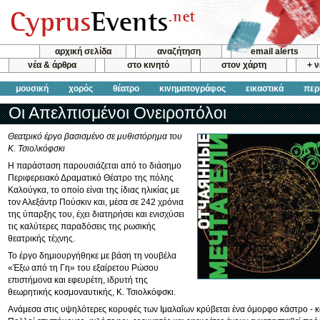
αρχική σελίδα
αναζήτηση
email alerts
νέα & άρθρα
στο κινητό
στον χάρτη
+ 
μουσική
χορός
θέατρο
κινηματογράφος
εικαστικά
περ
Οι Απελπισμένοι Ονειροπόλοι
Θεατρικό έργο βασισμένο σε μυθιστόρημα του
Κ. Τσιολκόφσκι
Η παράσταση παρουσιάζεται από το διάσημο
Περιφερειακό Δραματικό Θέατρο της πόλης
Καλούγκα, το οποίο είναι της ίδιας ηλικίας με
τον Αλεξάντρ Πούσκιν και, μέσα σε 242 χρόνια
της ύπαρξης του, έχει διατηρήσει και ενισχύσει
τις καλύτερες παραδόσεις της ρωσικής
θεατρικής τέχνης.
Το έργο δημιουργήθηκε με βάση τη νουβέλα
«Έξω από τη Γη» του εξαίρετου Ρώσου
επιστήμονα και εφευρέτη, ιδρυτή της
θεωρητικής κοσμοναυτικής, Κ. Τσιολκόφσκι.
Ανάμεσα στις υψηλότερες κορυφές των Ιμαλαΐων κρύβεται ένα όμορφο κάστρο - 