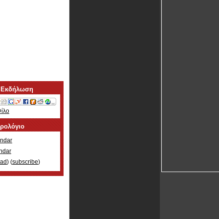
 Εκδήλωση
Φίλο
ερολόγιο
ndar
ndar
oad
) (
subscribe
)