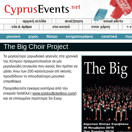
αρχική σελίδα
αναζήτηση
email alerts
νέα & άρθρα
στο κινητό
στον χάρτη
+ 
μουσική
χορός
θέατρο
κινηματογράφος
εικαστικά
περ
The Big Choir Project
Το μεγαλύτερο χορωδιακό γεγονός στα χρονικά
της Κύπρου πραγματοποιείται σε μία
μεγαλειώδη συναυλία που κανείς δεν πρέπει να
χάσει. Ανω των 200 καλλιτεχνών επί σκηνής
προσδίδουν το σπουδαιότερο μουσικό
υπερθέαμα.
Προμηθευτείτε έγκαιρα εισιτήρια από την
εταιρεία SoldOut (
www.soldoutticketbox.com/
)
και σε επιλεγμένα περίπτερα So Easy.