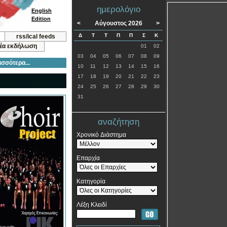
ημερολόγιο
English
Edition
<
Αύγουστος 2026
>
Δ
Τ
Τ
Π
Π
Σ
Κ
rss/ical feeds
νέα εκδήλωση
01
02
03
04
05
06
07
08
09
ισσότερα...
10
11
12
13
14
15
16
17
18
19
20
21
22
23
24
25
26
27
28
29
30
31
αναζήτηση
Χρονικό Διάστημα
Επαρχία
Κατηγορία
Λέξη Κλειδί