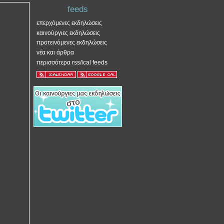
feeds
επερχόμενες εκδηλώσεις
καινούργιες εκδηλώσεις
προτεινόμενες εκδηλώσεις
νέα και άρθρα
περισσότερα rss/ical feeds