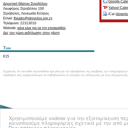
Google Cale
Δημοτικό Θέατρο Στροβόλου
Yahoo! Cale
Λεωφόρος Στροβόλου 100
Στρόβολος
,
Λευκωσία
Κύπρος
iCal (
downl
Email:
theatro@strovolos.org.cy
Τηλέφωνο: 22313010
Website:
κάνε κλικ για να την επισκεφθείς
Δες τον χώρο εκδήλωσης στον χάρτη
Τιμη
€15
Σημείωση: Αν και κάθε προσπάθεια έχει γίνει για την εξασφάλιση της ακρίβειας των πληροφοριώ
ταξιδέψετε σας συμβουλεύουμε να επιβεβαιώσετε τα στοιχεία της εκδήλωσης με τους διοργανωτές
Καλωσορίσατε στο CyprusEvents.net, την Κυπριακή πύλη με νέα και πληροφο
Χρησιμοποιούμε cookies για την εξατομίκευση π
κοινωνικές, μουσικές και όλες τις άλλες εκδηλώσεις στην Κύπρο.
κοινοποιούμε πληροφορίες σχετικά με την από μ
Περισσότερες πληροφορίες