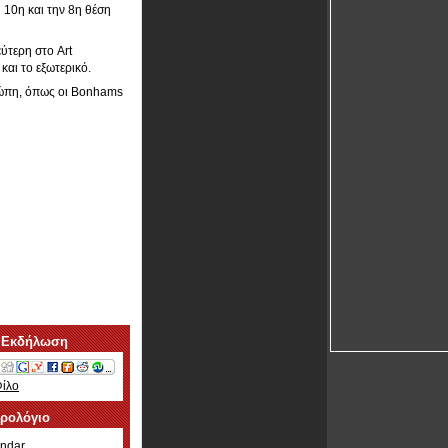
 10η και την 8η θέση
ύτερη στο Art
και το εξωτερικό.
υρώπη, όπως οι Bonhams
 Εκδήλωση
Φίλο
ερολόγιο
ndar