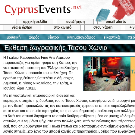
αρχική σελίδα
αναζήτηση
email alerts
νέα & άρθρα
στο κινητό
στον χάρτη
+ 
μουσική
χορός
θέατρο
κινηματογράφος
εικαστικά
περ
Έκθεση ζωγραφικής Τάσου Χώνια
Η Γκαλερί Kapopoulos Fine Arts Λεμεσού
παρουσιάζει, για πρώτη φορά στη Κύπρο, την
νέα εικαστική πρόταση του Έλληνα καλλιτέχνη
Τάσου Χώνια, παρουσία του καλλιτέχνη. Τα
εγκαίνια της έκθεσης θα τελέσει ο Δήμαρχος
Λεμεσού, κ. Νίκος Νικολαΐδης, την Τρίτη, 4
Ιουνίου, ώρα 7.30μμ.
Με τη νοσταλγική, ατμοσφαιρική διάθεση ως
κυρίαρχο στοιχείο της δουλειάς του, ο Τάσος Χώνιας καταφέρνει να δημιουργεί 
με τον θεατή προσκαλώντας τον σε εσωτερικούς χώρους οι οποίοι παραλληλίζονται
αυτό είναι και το σημείο αφετηρίας και η συναισθηματική προέλευση των συλλήψ
τα δικά του οπτικά διηγήματα τα οποία διαδραματίζονται μέσα σε μοναχικά δωμά
σπιτιών, συλλαμβάνει ψήγματα από πολλές ζωές, από ανθρώπους που πέρασαν α
εκεί, που δημιούργησαν εκεί. Παλιά έπιπλα και διεσπαρμένα αντικείμενα φαντάζου
λογής στιγμές. Στο έργο του μπορεί κανείς να παρατηρήσει μοτίβα που εμφανίζοντα