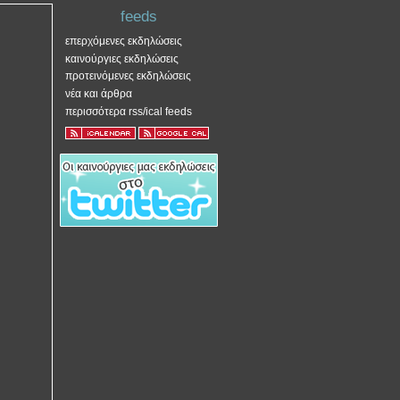
feeds
επερχόμενες εκδηλώσεις
καινούργιες εκδηλώσεις
προτεινόμενες εκδηλώσεις
νέα και άρθρα
περισσότερα rss/ical feeds