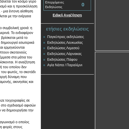
μβάνεται τον κόσμο γύρο
Επερχόμενες
0
ντισμό και η προσκόλληση
Εκδηλώσεις
 - μια έντονη αίσθηση
Ειδική Αναζήτηση
εται με την ενέργεια
ι συμβολική χροιά: η
ετήσιες εκδηλώσεις
μερινά. Το ενδιαφέρον
Παγκύπριες εκδηλώσεις
 βρίσκεται μετά το
Εκδηλώσεις Λευκωσίας
 δημιουργεί εσωτερικά
και ερμηνεύονται
Εκδηλώσεις Λεμεσού
πτουν σκοτεινούς
Εκδηλώσεις Λάρνακας
μμεσα στα μάτια του
Εκδηλώσεις Πάφου
ίσκονται. Η αναζήτηση
Αγία Νάπα / Παραλίμνι
ή του οποίου δεν
 του φωτός, το σκοτάδι
νεργή δύναμη που
αμονής, ακινησίας και
ιzε τοιχογραφίες σε
 στο σχεδιασμό αφισών
ο να δημιουργήσει την
ιαγωνισμό ο οποίος
μη φορές στους