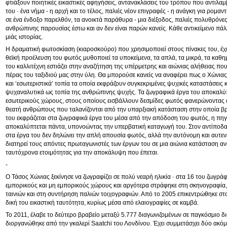
φτιάξουν ποιητικές εικαστικές αφηγήσεις, αντανακλάσεις του τρόπου που αντιλα
του · ένα νήμα - η αρχή και το τέλος, παλιές νέον επιγραφές - η ανάγκη για ρομα
σε ένα ένδοξο παρελθόν, τα ανοικτά παράθυρα - μια διέξοδος, παλιές πολυθρόνες
ανθρώπινης παρουσίας έστω και αν δεν είναι παρών κανείς. Κάθε αντικείμενο πάλλ
μιάς ιστορίας.
Η δραματική φωτοσκίαση (κιαροσκούρο) που χρησιμοποιεί στους πίνακες του, έχε
θεϊκή προέλευση του φωτός μυθοποιεί τα υποκείμενα, τα απλά, τα μικρά, τα καθη
του καλλιτέχνη εστιάζει στην αναζήτηση της υπέρμετρης και αιώνιας αλήθειας που
πέρας του ταξιδιού μας στην ύλη. Θα μπορούσε κανείς να αναφέρει πως ο Χώνιας
και ‘εσωτεριστικά’ τοπία τα οποία εκφράζουν συγκεκριμένες ψυχικές καταστάσεις 
ψυχαναλυτικά ως τοπία της ανθρώπινης ψυχής. Τα ζωγραφικά έργα του αποκαλύ
εσωτερικούς χώρους, στους οποίους εισβάλλουν δεσμίδες φωτός φανερώνοντας έ
θεατή ανθρώπους που ταλανίζονται από την υπαρξιακή κατάσταση στην οποία βρ
του εκφράζεται στα ζωγραφικά έργα του μέσα από την απόδοση του φωτός, η πηγ
αποκαλύπτεται πάντα, υπονοώντας την υπερβατική καταγωγή του. Στον αντίποδα
στα έργα του δεν δηλώνει την απλή απουσία φωτός, αλλά την αυτόνομη και αυτε
διατηρεί τους απόντες πρωταγωνιστές των έργων του σε μια αιώνια κατάσταση αν
ταυτόχρονα ετοιμότητας για την αποκάλυψη που έπεται.
-
Ο Τάσος Χώνιας ξεκίνησε να ζωγραφίζει σε πολύ νεαρή ηλικία · στα 16 του ζωγράφ
εμπορικούς και μη εμπορικούς χώρους και αργότερα στράφηκε στη σκηνογραφία,
ταινιών και στη συντήρηση παλιών τοιχογραφιών. Από το 2005 επικεντρώθηκε στ
δική του εικαστική ταυτότητα, κυρίως μέσα από ελαιογραφίες σε καμβά.
Το 2011, έλαβε το δεύτερο βραβείο μεταξύ 5.777 διαγωνιζομένων σε παγκόσμιο δ
διοργανώθηκε από την γκαλερί Saatchi του Λονδίνου. Έχει συμμετάσχει δύο ακό