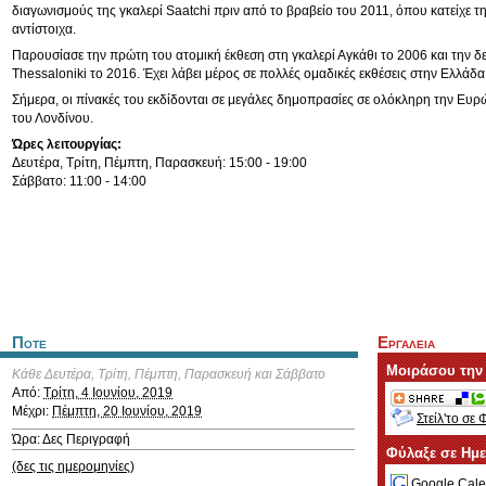
διαγωνισμούς της γκαλερί Saatchi πριν από το βραβείο του 2011, όπου κατείχε τη
αντίστοιχα.
Παρουσίασε την πρώτη του ατομική έκθεση στη γκαλερί Αγκάθι το 2006 και την δε
Thessaloniki το 2016. Έχει λάβει μέρος σε πολλές ομαδικές εκθέσεις στην Ελλάδα 
Σήμερα, οι πίνακές του εκδίδονται σε μεγάλες δημοπρασίες σε ολόκληρη την Ε
του Λονδίνου.
Ώρες λειτουργίας:
Δευτέρα, Τρίτη, Πέμπτη, Παρασκευή: 15:00 - 19:00
Σάββατο: 11:00 - 14:00
Ποτε
Εργαλεια
Μοιράσου την
Κάθε Δευτέρα, Τρίτη, Πέμπτη, Παρασκευή και Σάββατο
Από:
Τρίτη, 4 Ιουνίου, 2019
Μέχρι:
Πέμπτη, 20 Ιουνίου, 2019
Στείλ'το σε 
Ώρα: Δες Περιγραφή
Φύλαξε σε Ημ
(δες τις ημερομηνίες)
Google Cale