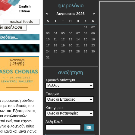
ημερολόγιο
English
Edition
<
Αύγουστος 2026
>
Δ
Τ
Τ
Π
Π
Σ
Κ
rss/ical feeds
νέα εκδήλωση
01
02
03
04
05
06
07
08
09
ισσότερα...
10
11
12
13
14
15
16
17
18
19
20
21
22
23
24
25
26
27
28
29
30
31
αναζήτηση
Χρονικό Διάστημα
Επαρχία
μια προσωπική σύνδεση
 με τους δικούς του ·
Κατηγορία
εων του. Εξιστορώντας
τια νεοκλασσικών
πό εκεί, που έζησαν
Λέξη Κλειδί
ν να φιλοξενούν κάθε
ι ξανά και ξανά για να