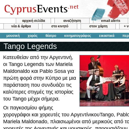
αρχική σελίδα
αναζήτηση
email alerts
νέα & άρθρα
στο κινητό
στον χάρτη
+ 
μουσική
χορός
θέατρο
κινηματογράφος
εικαστικά
περ
Tango Legends
Κατευθείαν από την Αργεντινή,
οι Tango Legends των Mariela
Maldonaldo και Pablo Sosa για
πρώτη φορά στην Κύπρο με μια
παράσταση που συνδυάζει τις
καλύτερες στιγμές της ιστορίας
του Tango μέχρι σήμερα.
Οι παγκοσμίου φήμης
χορογράφοι και χορευτές του ΑργεντίνικουTango, Pabl
Mariela Maldonado, πλαισιωμένοι από μερικούς από τ
χορευτές της Αργεντινής και μουσικούς, παρουσιάζουν