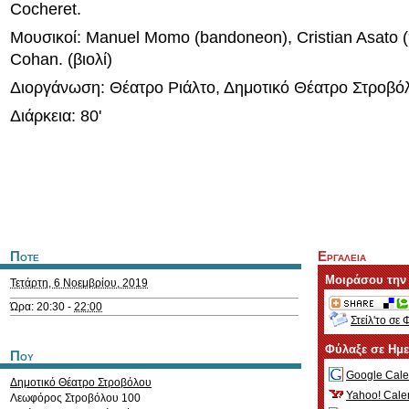
Cocheret.
Μουσικοί: Manuel Momo (bandoneon), Cristian Asato (
Cohan. (βιολί)
Διοργάνωση: Θέατρο Ριάλτο, Δημοτικό Θέατρο Στροβό
Διάρκεια: 80'
Ποτε
Εργαλεια
Μοιράσου την
Τετάρτη, 6 Νοεμβρίου, 2019
Ώρα: 20:30 -
22:00
Στείλ'το σε 
Φύλαξε σε Ημ
Που
Google Cale
Δημοτικό Θέατρο Στροβόλου
Yahoo! Cale
Λεωφόρος Στροβόλου 100