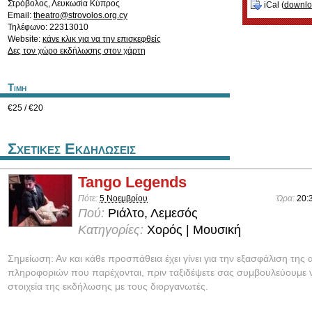
Στρόβολος
,
Λευκωσία
Κύπρος
iCal (
downl
Email:
theatro@strovolos.org.cy
Τηλέφωνο: 22313010
Website:
κάνε κλικ για να την επισκεφθείς
Δες τον χώρο εκδήλωσης στον χάρτη
Τιμη
€25 / €20
Σχετικες Εκδηλωσεις
Tango Legends
Πότε:
5 Νοεμβρίου
Ώρα:
20:
Πού:
Ριάλτο, Λεμεσός
Κατηγορίες:
Χορός | Μουσική
Σημείωση: Αν και κάθε προσπάθεια έχει γίνει για την εξασφάλιση της 
πληροφοριών που παρέχονται, πριν ταξιδέψετε σας συμβουλεύουμε ν
στοιχεία της εκδήλωσης με τους διοργανωτές.