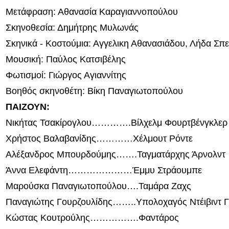
Μετάφραση: Αθανασία Καραγιαννοπούλου
Σκηνοθεσία: Δημήτρης Μυλωνάς
Σκηνικά - Κοστούμια: Αγγελικη Αθανασιάδου, Λήδα Σπ
Μουσική: Παύλος Κατσιβέλης
Φωτισμοί: Γιώργος Αγιαννίτης
Βοηθός σκηνοθέτη: Βίκη Παναγιωτοπούλου
ΠΑΙΖΟΥΝ:
Νικήτας Τσακίρογλου………….Βίλχελμ Φουρτβένγκλερ
Χρήστος Βαλαβανίδης…………Χέλμουτ Ρόντε
Αλέξανδρος Μπουρδούμης…….Ταγματάρχης Άρνολντ
Άννα Ελεφάντη…………………Έμμυ Στράουμπε
Μαρούσκα Παναγιωτοπούλου….Ταμάρα Ζαχς
Παναγιώτης Γουρζουλίδης……..Υπολοχαγός Ντέιβιντ Γ
Κώστας Κουτρούλης…………….Φαντάρος