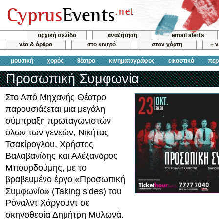
αρχική σελίδα
αναζήτηση
email alerts
νέα & άρθρα
στο κινητό
στον χάρτη
+ 
μουσική
χορός
θέατρο
κινηματογράφος
εικαστικά
περ
Προσωπική Συμφωνία
Στο Από Μηχανής Θέατρο
παρουσιάζεται μια μεγάλη
σύμπραξη πρωταγωνιστών
όλων των γενεών, Νικήτας
Τσακίρογλου, Χρήστος
Βαλαβανίδης και Αλέξανδρος
Μπουρδούμης, με το
βραβευμένο έργο «Προσωπική
Συμφωνία» (Taking sides) του
Ρόναλντ Χάργουντ σε
σκηνοθεσία Δημήτρη Μυλωνά.