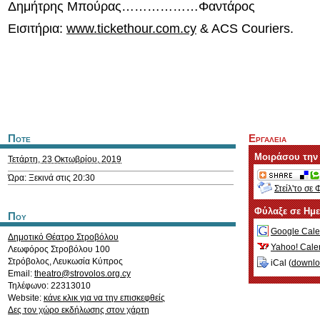
Δημήτρης Μπούρας………………Φαντάρος
Εισιτήρια:
www.tickethour.com.cy
& ACS Couriers.
Ποτε
Εργαλεια
Μοιράσου την
Τετάρτη, 23 Οκτωβρίου, 2019
Ώρα: Ξεκινά στις 20:30
Στείλ'το σε 
Φύλαξε σε Ημ
Που
Google Cale
Δημοτικό Θέατρο Στροβόλου
Yahoo! Cale
Λεωφόρος Στροβόλου 100
Στρόβολος
,
Λευκωσία
Κύπρος
iCal (
downl
Email:
theatro@strovolos.org.cy
Τηλέφωνο: 22313010
Website:
κάνε κλικ για να την επισκεφθείς
Δες τον χώρο εκδήλωσης στον χάρτη