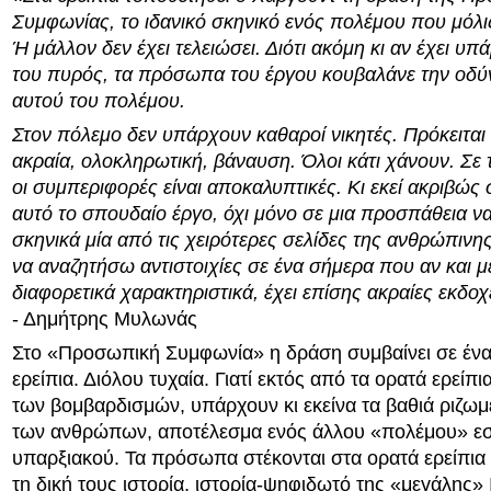
Συμφωνίας, το ιδανικό σκηνικό ενός πολέμου που μόλις
Ή μάλλον δεν έχει τελειώσει. Διότι ακόμη κι αν έχει υ
του πυρός, τα πρόσωπα του έργου κουβαλάνε την οδύν
αυτού του πολέμου.
Στον πόλεμο δεν υπάρχουν καθαροί νικητές. Πρόκειται 
ακραία, ολοκληρωτική, βάναυση. Όλοι κάτι χάνουν. Σε 
οι συμπεριφορές είναι αποκαλυπτικές. Κι εκεί ακριβώς 
αυτό το σπουδαίο έργο, όχι μόνο σε μια προσπάθεια
σκηνικά μία από τις χειρότερες σελίδες της ανθρώπινη
να αναζητήσω αντιστοιχίες σε ένα σήμερα που αν και μ
διαφορετικά χαρακτηριστικά, έχει επίσης ακραίες εκδοχ
- Δημήτρης Μυλωνάς
Στο «Προσωπική Συμφωνία» η δράση συμβαίνει σε ένα
ερείπια. Διόλου τυχαία. Γιατί εκτός από τα ορατά ερείπ
των βομβαρδισμών, υπάρχουν κι εκείνα τα βαθιά ριζωμ
των ανθρώπων, αποτέλεσμα ενός άλλου «πολέμου» εσ
υπαρξιακού. Τα πρόσωπα στέκονται στα ορατά ερείπια 
τη δική τους ιστορία, ιστορία-ψηφιδωτό της «μεγάλης» 