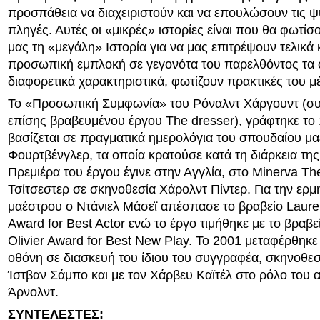
προσπάθεια να διαχειριστούν και να επουλώσουν τις ψ
πληγές. Αυτές οι «μικρές» ιστορίες είναι που θα φωτίσ
μας τη «μεγάλη» Ιστορία για να μας επιτρέψουν τελικά κ
προσωπική εμπλοκή σε γεγονότα του παρελθόντος τα ο
διαφορετικά χαρακτηριστικά, φωτίζουν πρακτικές του μ
Το «Προσωπική Συμφωνία» του Ρόναλντ Χάργουντ (σ
επίσης βραβευμένου έργου The dresser), γράφτηκε το 
βασίζεται σε πραγματικά ημερολόγια του σπουδαίου μ
Φουρτβένγλερ, τα οποία κρατούσε κατά τη διάρκεια της
Πρεμιέρα του έργου έγινε στην Αγγλία, στο Minerva Th
Τσίτσεστερ σε σκηνοθεσία Χάρολντ Πίντερ. Για την ερμ
μαέστρου ο Ντάνιελ Μάσεϊ απέσπασε το βραβείο Lauren
Award for Best Actor ενώ το έργο τιμήθηκε με το βραβ
Olivier Award for Best New Play. Το 2001 μεταφέρθηκε
οθόνη σε διασκευή του ίδιου του συγγραφέα, σκηνοθε
Ίστβαν Σάμπο και με τον Χάρβευ Καϊτέλ στο ρόλο του 
Άρνολντ.
ΣΥΝΤΕΛΕΣΤΕΣ: