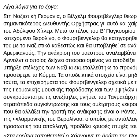
Λίγα λόγια για το έργο:
Στη Ναζιστική Γερμανία, ο Βίλχελμ Φουρτβένγλερ θεωρε
σημαντικότερος Διευθυντής Ορχήστρας γι’ αυτό και χαίρ
του Αδόλφου Χίτλερ. Μετά το τέλος του Β’ Παγκοσμίου
κατεχόμενο Βερολίνο, ο Φουρτβένγκλερ θα κατηγορηθεί
του με το Ναζιστικό καθεστώς και θα υποβληθεί σε αν
Αμερικανούς. Την ανάκριση του μαέστρου αναλαμβάνει
Άρνολντ ο οποίος δείχνει αποφασισμένος να αποδείξει
υπήρξε στέλεχος των Ναζί κι εκμεταλλεύτηκε τα προνό
προσέφερε το Κόμμα. Τα αποδεικτικά στοιχεία είναι μη
ταύτα, τα επιχειρήματα του Φουρτβένγκλερ σχετικά με 
της Γερμανικής μουσικής παράδοσης και των υψηλών 
συγκρούονται με τις ανεξίτηλες μνήμες του Ταγματάρχη
στρατόπεδα συγκέντρωσης και τους αμέτρητους νεκρο
που θα αλλάξει την τροπή της ανάκρισης είναι ο Ρόντε,
της Φιλαρμονικής του Βερολίνου, ο οποίος με αντάλλα
προσωπική του απαλλαγή, προδίδει κρυφές πτυχές το
«Στα ερείπια τοποθετηθεί ο Χάργουντ τη δράση της Π