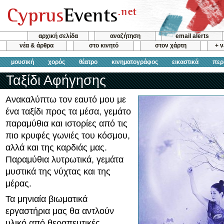
αρχική σελίδα
αναζήτηση
email alerts
νέα & άρθρα
στο κινητό
στον χάρτη
+ 
μουσική
χορός
θέατρο
κινηματογράφος
εικαστικά
περ
Ταξίδι Αφήγησης
Ανακαλύπτω τον εαυτό μου με
ένα ταξίδι προς τα μέσα, γεμάτο
παραμύθια και ιστορίες από τις
πιο κρυφές γωνιές του κόσμου,
αλλά και της καρδιάς μας.
Παραμύθια λυτρωτικά, γεμάτα
μυστικά της νύχτας και της
μέρας.
Τα μηνιαία βιωματικά
εργαστήρια μας θα αντλούν
υλικό από θεραπευτικές