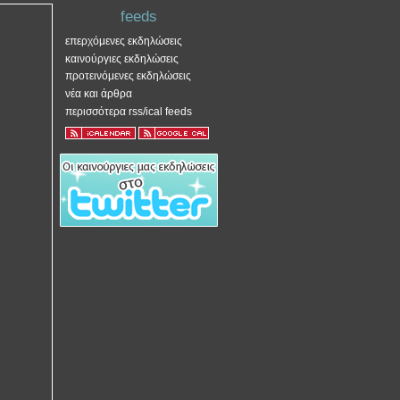
feeds
επερχόμενες εκδηλώσεις
καινούργιες εκδηλώσεις
προτεινόμενες εκδηλώσεις
νέα και άρθρα
περισσότερα rss/ical feeds