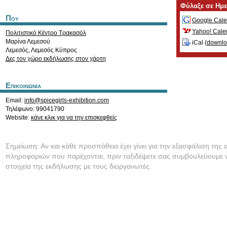
Φύλαξε σε Ημ
Που
Google Cale
Yahoo! Cale
Πολιτιστικό Κέντρο Τρακασόλ
Μαρίνα Λεμεσού
iCal (
downl
Λεμεσός
,
Λεμεσός
Κύπρος
Δες τον χώρο εκδήλωσης στον χάρτη
Επικοινωνια
Email:
info@spicegirls-exhibition.com
Τηλέφωνο: 99041790
Website:
κάνε κλικ για να την επισκεφθείς
Σημείωση: Αν και κάθε προσπάθεια έχει γίνει για την εξασφάλιση της 
πληροφοριών που παρέχονται, πριν ταξιδέψετε σας συμβουλεύουμε ν
στοιχεία της εκδήλωσης με τους διοργανωτές.