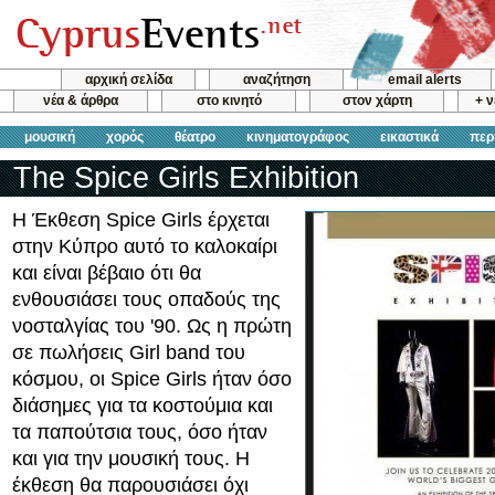
αρχική σελίδα
αναζήτηση
email alerts
νέα & άρθρα
στο κινητό
στον χάρτη
+ 
μουσική
χορός
θέατρο
κινηματογράφος
εικαστικά
περ
The Spice Girls Exhibition
Η Έκθεση Spice Girls έρχεται
στην Κύπρο αυτό το καλοκαίρι
και είναι βέβαιο ότι θα
ενθουσιάσει τους οπαδούς της
νοσταλγίας του '90. Ως η πρώτη
σε πωλήσεις Girl band του
κόσμου, οι Spice Girls ήταν όσο
διάσημες για τα κοστούμια και
τα παπούτσια τους, όσο ήταν
και για την μουσική τους. Η
έκθεση θα παρουσιάσει όχι