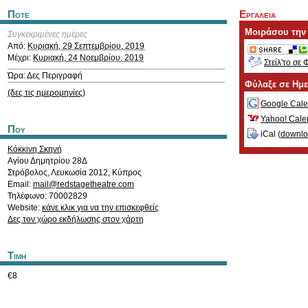
Ποτε
Εργαλεια
Μοιράσου την
Συγκεκριμένες ημέρες
Από:
Κυριακή, 29 Σεπτεμβρίου, 2019
Μέχρι:
Κυριακή, 24 Νοεμβρίου, 2019
Στείλ'το σε 
Ώρα: Δες Περιγραφή
Φύλαξε σε Ημ
(δες τις ημερομηνίες)
Google Cale
Yahoo! Cale
Που
iCal (
downl
Κόκκινη Σκηνή
Αγίου Δημητρίου 28Δ
Στρόβολος
,
Λευκωσία
2012
,
Κύπρος
Email:
mail@redstagetheatre.com
Τηλέφωνο: 70002829
Website:
κάνε κλικ για να την επισκεφθείς
Δες τον χώρο εκδήλωσης στον χάρτη
Τιμη
€8