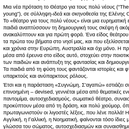
Μια νέα πρόταση το Θέατρο για τους πολύ νέους (“Thea
young”), σε σύλληψη-ιδεά και σκηνοθεσία της Ελένης
Το «θέατρο για τους πολύ νέους» είναι μια ευρηματική 
παιδιά αναπτύσσουν τη δημιουργική τους σκέψη ή ακό
ανακαλύπτουν και για πρώτη φορά. Ένα είδος θεάτρου 
τα πρώτα του βήματα στο νησί μας, και που εξελίσσετ
και χρόνια στην Ευρώπη, Αυστραλία και όχι μόνο. Η π
μέσα από έρευνα στο είδος αυτό, στοχεύει στην ποιοτ
των παιδιών και ανάπτυξη της φαντασίας και δημιουργι
Τα παιδιά από τη φύση τους φαντάζονται ιστορίες και 
υπαρκτούς και ανύπαρκτους ρόλους.
Έτσι και η παράσταση «Συγνώμη, Σ’αγαπώ» εστιάζει σ
επινοημένη – devised, γεννιέται μέσα από θεματικές εν
παντομίμα, αυτοσχεδιασμούς, σωματικό θέατρο, συνα
προκύπτουν μέσα από τη δράση, και πολύ χιούμορ, ό
πρωταγωνιστούν οι λιγοστές λέξεις, που λένε πολλά! Η
Αγγλική, η Γαλλική, η Νοηματική, φαίνονται τόσο ίδιες
γλώσσα του σώματος, αυτοσχεδιασμών και συναισθημ