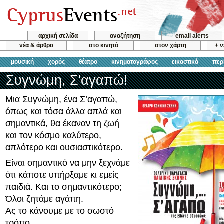
αρχική σελίδα
αναζήτηση
email alerts
νέα & άρθρα
στο κινητό
στον χάρτη
+ 
μουσική
χορός
θέατρο
κινηματογράφος
εικαστικά
περ
Συγνώμη, Σ'αγαπώ!
Μια Συγνώμη, ένα Σ’αγαπώ,
όπως και τόσα άλλα απλά και
σημαντικά, θα έκαναν τη ζωή
και τον κόσμο καλύτερο,
απλότερο και ουσιαστικότερο.
Είναι σημαντικό να μην ξεχνάμε
ότι κάποτε υπήρξαμε κι εμείς
παιδιά. Και το σημαντικότερο;
Όλοι ζητάμε αγάπη.
Ας το κάνουμε με το σωστό
τρόπο.