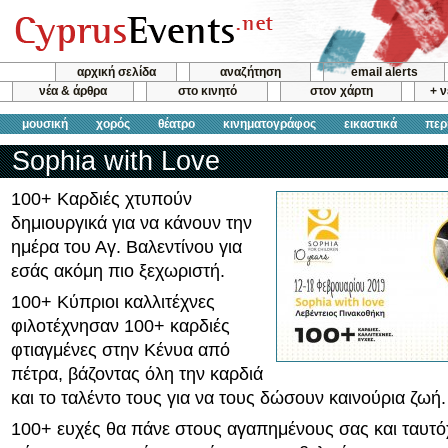
αρχική σελίδα
αναζήτηση
email alerts
νέα & άρθρα
στο κινητό
στον χάρτη
+ 
μουσική
χορός
θέατρο
κινηματογράφος
εικαστικά
περ
Sophia with Love
100+ Καρδιές χτυπούν
δημιουργικά για να κάνουν την
ημέρα του Αγ. Βαλεντίνου για
εσάς ακόμη πιο ξεχωριστή.
100+ Κύπριοι καλλιτέχνες
φιλοτέχνησαν 100+ καρδιές
φτιαγμένες στην Κένυα από
πέτρα, βάζοντας όλη την καρδιά
και το ταλέντο τους για να τους δώσουν καινούρια ζωή.
100+ ευχές θα πάνε στους αγαπημένους σας και ταυτό