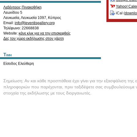
Yahoo! Cale
Λεβέντειος Πινακοθήκη
Λεωνίδου 5
iCal (
downl
Λευκωσία
,
Λευκωσία
1097
,
Κύπρος
Email:
info@leventisgallery.org
Τηλέφωνο: 22668838
Website:
κάνε κλικ για να την επισκεφθείς
Δες τον χώρο εκδήλωσης στον χάρτη
Τιμη
Είσοδος Ελεύθερη
Σημείωση: Αν και κάθε προσπάθεια έχει γίνει για την εξασφάλιση της 
πληροφοριών που παρέχονται, πριν ταξιδέψετε σας συμβουλεύουμε ν
στοιχεία της εκδήλωσης με τους διοργανωτές.