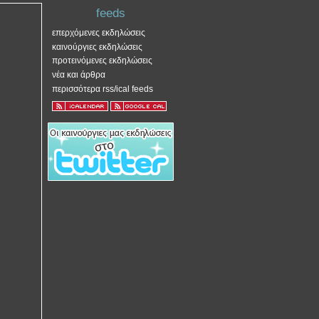
feeds
επερχόμενες εκδηλώσεις
καινούργιες εκδηλώσεις
προτεινόμενες εκδηλώσεις
νέα και άρθρα
περισσότερα rss/ical feeds