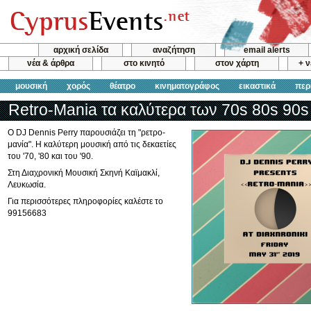
αρχική σελίδα
αναζήτηση
email alerts
νέα & άρθρα
στο κινητό
στον χάρτη
+ 
μουσική
χορός
θέατρο
κινηματογράφος
εικαστικά
περ
Retro-Mania τα καλύτερα των 70s 80s 90s
Ο DJ Dennis Perry παρουσιάζει τη "ρετρο-
μανία". Η καλύτερη μουσική από τις δεκαετίες
του '70, '80 και του '90.
Στη Διαχρονική Μουσική Σκηνή Καϊμακλί,
Λευκωσία.
Για περισσότερες πληροφορίες καλέστε το
99156683