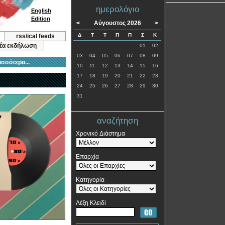
ημερολόγιο
English
Edition
<
Αύγουστος 2026
>
Δ
Τ
Τ
Π
Π
Σ
Κ
rss/ical feeds
νέα εκδήλωση
01
02
03
04
05
06
07
08
09
ισσότερα...
10
11
12
13
14
15
16
17
18
19
20
21
22
23
24
25
26
27
28
29
30
31
αναζήτηση
Χρονικό Διάστημα
Επαρχία
Κατηγορία
Λέξη Κλειδί