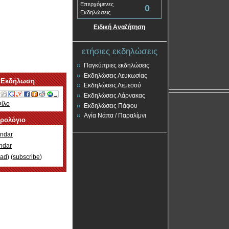
Επερχόμενες
0
Εκδηλώσεις
Ειδική Αναζήτηση
ετήσιες εκδηλώσεις
Παγκύπριες εκδηλώσεις
Εκδηλώσεις Λευκωσίας
 Εκδήλωση
Εκδηλώσεις Λεμεσού
Εκδηλώσεις Λάρνακας
Φίλο
Εκδηλώσεις Πάφου
Αγία Νάπα / Παραλίμνι
ερολόγιο
ndar
ndar
oad
) (
subscribe
)