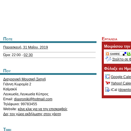
Ποτε
Εργαλεια
Μοιράσου την
Παρασκευή, 31 Μαΐου, 2019
Ώρα: 22:00 -
02:30
Στείλ'το σε 
Φύλαξε σε Ημ
Που
Google Cale
Διαχρονική Μουσική Σκηνή
Yahoo! Cale
Γιάννη Κωρομία 2
Καϊμακλί
iCal (
downl
Λευκωσία
,
Λευκωσία
Κύπρος
Email:
diaxroniki@hotmail.com
Τηλέφωνο: 99783455
Website:
κάνε κλικ για να την επισκεφθείς
Δες τον χώρο εκδήλωσης στον χάρτη
Τιμη