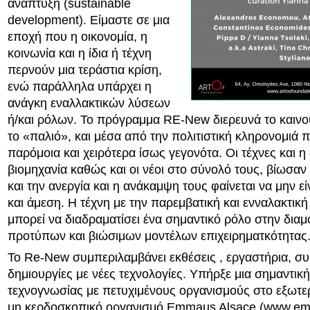
ανάπτυξη (sustainable
development). Είμαστε σε μια
εποχή που η οικονομία, η
κοινωνία και η ίδια ή τέχνη
περνούν μια τεράστια κρίση,
ενώ παράλληλα υπάρχει η
ανάγκη εναλλακτικών λύσεων
ή/και ρόλων. Το πρόγραμμα RE-New διερευνά το καινο
το «παλιό», και μέσα από την πολιτιστική κληρονομιά 
παρόμοια και χειρότερα ίσως γεγονότα. Οι τέχνες και η
βιομηχανία καθώς και οι νέοι στο σύνολό τους, βίωσαν 
και την ανεργία και η ανάκαμψη τους φαίνεται να μην εί
και άμεση. Η τέχνη με την παρεμβατική και ενναλακτική
μπορεί να διαδραματίσει ένα σημαντικό ρόλο στην δι
προτύπων και βιώσιμων μοντέλων επιχειρηματκότητας
Το Re-New συμπεριλαμβάνει εκθέσεις , εργαστήρια, συ
δημιουργίες με νέες τεχνολογίες. Υπήρξε μια σημαντικ
τεχνογνωσίας με πετυχιμένους οργανισμούς στο εξωτε
μη κερδοσκοπικό οργανισμό Emmaus Alsace (www.e