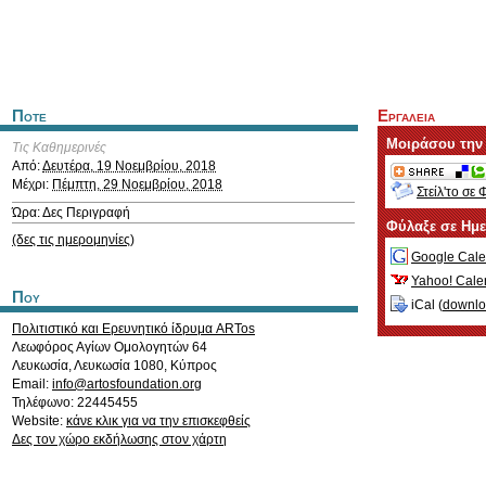
Ποτε
Εργαλεια
Μοιράσου την
Τις Καθημερινές
Από:
Δευτέρα, 19 Νοεμβρίου, 2018
Μέχρι:
Πέμπτη, 29 Νοεμβρίου, 2018
Στείλ'το σε 
Ώρα: Δες Περιγραφή
Φύλαξε σε Ημ
(δες τις ημερομηνίες)
Google Cale
Yahoo! Cale
Που
iCal (
downl
Πολιτιστικό και Ερευνητικό ίδρυμα ARTos
Λεωφόρος Αγίων Ομολογητών 64
Λευκωσία
,
Λευκωσία
1080
,
Κύπρος
Email:
info@artosfoundation.org
Τηλέφωνο: 22445455
Website:
κάνε κλικ για να την επισκεφθείς
Δες τον χώρο εκδήλωσης στον χάρτη