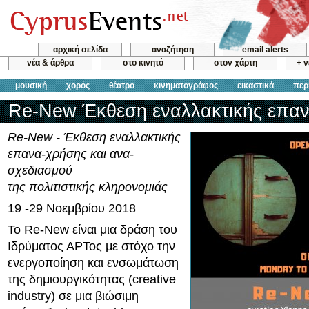
αρχική σελίδα
αναζήτηση
email alerts
νέα & άρθρα
στο κινητό
στον χάρτη
+ 
μουσική
χορός
θέατρο
κινηματογράφος
εικαστικά
περ
Re-New Έκθεση εναλλακτικής επα
Re-New - Έκθεση εναλλακτικής
επανα-χρήσης και ανα-
σχεδιασμού
της πολιτιστικής κληρονομιάς
19 -29 Νοεμβρίου 2018
Το Re-New είναι μια δράση του
Ιδρύματος ΑΡΤος με στόχο την
ενεργοποίηση και ενσωμάτωση
της δημιουργικότητας (creative
industry) σε μια βιώσιμη