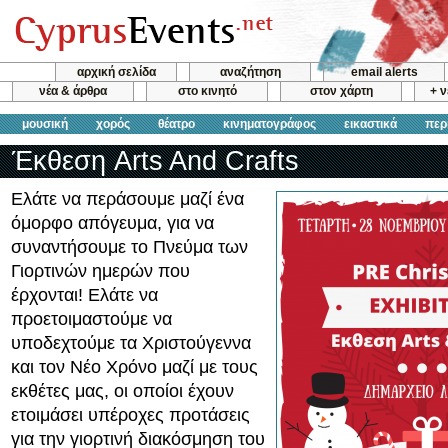
αρχική σελίδα
αναζήτηση
email alerts
νέα & άρθρα
στο κινητό
στον χάρτη
+ 
μουσική
χορός
θέατρο
κινηματογράφος
εικαστικά
περ
Έκθεση Arts And Crafts
Ελάτε να περάσουμε μαζί ένα
όμορφο απόγευμα, για να
συναντήσουμε το Πνεύμα των
Γιορτινών ημερών που
έρχονται! Ελάτε να
προετοιμαστούμε να
υποδεχτούμε τα Χριστούγεννα
και τον Νέο Χρόνο μαζί με τους
εκθέτες μας, οι οποίοι έχουν
ετοιμάσει υπέροχες προτάσεις
για την γιορτινή διακόσμηση του