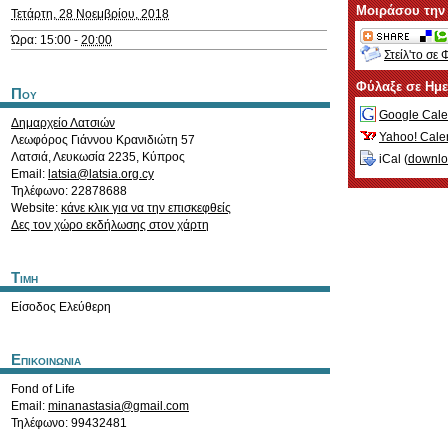
Μοιράσου την
Τετάρτη, 28 Νοεμβρίου, 2018
Ώρα: 15:00 -
20:00
Στείλ'το σε 
Φύλαξε σε Ημ
Που
Google Cale
Δημαρχείο Λατσιών
Yahoo! Cale
Λεωφόρος Γιάννου Κρανιδιώτη 57
Λατσιά
,
Λευκωσία
2235
,
Κύπρος
iCal (
downl
Email:
latsia@latsia.org.cy
Τηλέφωνο: 22878688
Website:
κάνε κλικ για να την επισκεφθείς
Δες τον χώρο εκδήλωσης στον χάρτη
Τιμη
Είσοδος Ελεύθερη
Επικοινωνια
Fond of Life
Email:
minanastasia@gmail.com
Τηλέφωνο: 99432481