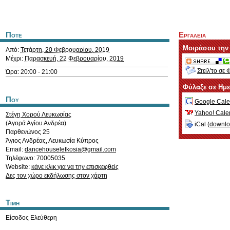
Ποτε
Εργαλεια
Μοιράσου την
Από:
Τετάρτη, 20 Φεβρουαρίου, 2019
Μέχρι:
Παρασκευή, 22 Φεβρουαρίου, 2019
Στείλ'το σε 
Ώρα: 20:00 - 21:00
Φύλαξε σε Ημ
Που
Google Cale
Yahoo! Cale
Στέγη Χορού Λευκωσίας
(Αγορά Αγίου Ανδρέα)
iCal (
downl
Παρθενώνος 25
Άγιος Ανδρέας
,
Λευκωσία
Κύπρος
Email:
dancehouselefkosia@gmail.com
Τηλέφωνο: 70005035
Website:
κάνε κλικ για να την επισκεφθείς
Δες τον χώρο εκδήλωσης στον χάρτη
Τιμη
Είσοδος Ελεύθερη