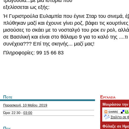
τραγούδια...με μία ιστορία που
εξελίσσεται ως εξής:
Ή Γυριστρούλα Ευλαμπία που έγινε Σταρ του σινεμά, 
πλύθηκαν μαζί και έχουνε γίνει ροζ, βάφει τις κουρτίν
μισούσες το σκάει με το νοσταλγό του ροκ εν ρολ, αλλά
σε Βασιλική και είναι στο θάλαμο 9 για το καλό της ....τι
συνέχεια??? Επί της σκηνής... μαζί μας!
Πληροφορίες: 99 15 66 83
Ποτε
Εργαλεια
Μοιράσου την
Παρασκευή, 10 Μαΐου, 2019
Ώρα: 22:30 -
03:00
Στείλ'το σε 
Φύλαξε σε Ημ
Που