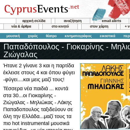
αρχική σελίδα
αναζήτηση
email alerts
νέα & άρθρα
στο κινητό
στον χάρτη
+ 
μουσική
χορός
θέατρο
κινηματογράφος
εικαστικά
περ
Παπαδόπουλος - Γιοκαρίνης - Μηλι
Ζιώγαλας
Ήτανε 2 γίνανε 3 και η παρτίδα
έκλεισε στους 4 και όπου φύγει
-φύγει....και μεις μαζί τους!
Τέσσερα νέα παιδιά ... κοντά
στα 30...οι Γιοκαρίνης -
Ζιώγαλας - Μηλιώκας - Λάκης
Παπαδοπουλος ταξιδεύουν σε
όλη την Ελλάδα...μαζί τους τα
πιο hot instrumental μουσικά