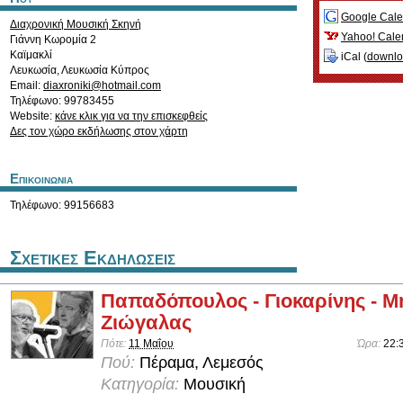
Google Cale
Διαχρονική Μουσική Σκηνή
Yahoo! Cale
Γιάννη Κωρομία 2
Καϊμακλί
iCal (
downl
Λευκωσία
,
Λευκωσία
Κύπρος
Email:
diaxroniki@hotmail.com
Τηλέφωνο: 99783455
Website:
κάνε κλικ για να την επισκεφθείς
Δες τον χώρο εκδήλωσης στον χάρτη
Επικοινωνια
Τηλέφωνο: 99156683
Σχετικες Εκδηλωσεις
Παπαδόπουλος - Γιοκαρίνης - Μ
Ζιώγαλας
Πότε:
11 Μαΐου
Ώρα:
22:
Πού:
Πέραμα, Λεμεσός
Κατηγορία:
Μουσική