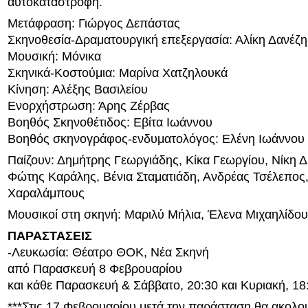
αυτοκαταστροφή.
Μετάφραση: Γιώργος Δεπάστας
Σκηνοθεσία-Δραματουργική επεξεργασία: Αλίκη Δανέζ
Μουσική: Μόνικα
Σκηνικά-Κοστούμια: Μαρίνα Χατζηλουκά
Κίνηση: Αλέξης Βασιλείου
Ενορχήστρωση: Άρης Ζέρβας
Βοηθός Σκηνοθέτιδος: Εβίτα Ιωάννου
Βοηθός σκηνογράφος-ενδυματολόγος: Ελένη Ιωάννου
Παίζουν: Δημήτρης Γεωργιάδης, Κίκα Γεωργίου, Νίκη 
Φώτης Καράλης, Βένια Σταματιάδη, Ανδρέας Τσέλεπος
Χαραλάμπους
Μουσικοί στη σκηνή: Μαριλύ Μήλια, Έλενα Μιχαηλίδου
ΠΑΡΑΣΤΑΣΕΙΣ
-Λευκωσία: Θέατρο ΘΟΚ, Νέα Σκηνή
από Παρασκευή 8 Φεβρουαρίου
και κάθε Παρασκευή & Σάββατο, 20:30 και Κυριακή, 18
***Στις 17 Φεβρουαρίου μετά την παράσταση θα ακολο