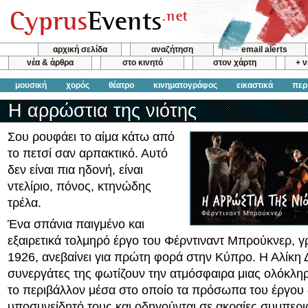
αρχική σελίδα
αναζήτηση
email alerts
νέα & άρθρα
στο κινητό
στον χάρτη
+ 
μουσική
χορός
θέατρο
κινηματογράφος
εικαστικά
περ
Η αρρώστια της νιότης
Σου ρουφάει το αίμα κάτω από
το πετσί σαν αρπακτικό. Αυτό
δεν είναι πια ηδονή, είναι
ντελίριο, πόνος, κτηνώδης
τρέλα.
Ένα σπάνια παιγμένο και
εξαιρετικά τολμηρό έργο του Φέρντιναντ Μπρούκνερ, γ
1926, ανεβαίνει για πρώτη φορά στην Κύπρο. Η Αλίκη Δ
συνεργάτες της φωτίζουν την ατμόσφαιρα μιας ολόκλη
το περιβάλλον μέσα στο οποίο τα πρόσωπα του έργου 
υποσυνείδητό τους και οδηγούνται σε ακραίες συμπερι