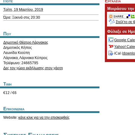
Ποτε
Εργαλεια
Μοιράσου την
Τρίτη, 19 Μαρτίου, 2019
Ώρα: Ξεκινά στις 20:30
Στείλ'το σε 
Φύλαξε σε Ημ
Που
Google Cale
Δημοτικό Θέατρο Λάρνακας
Yahoo! Cale
Δημοτικός Κήπος
Λεωνίδα Κιούπη
iCal (
downl
Λάρνακα
,
Λάρνακα
Κύπρος
Τηλέφωνο: 24665795
Δες τον χώρο εκδήλωσης στον χάρτη
Τιμη
€12 / €6
Επικοινωνια
Website:
κάνε κλικ για να την επισκεφθείς