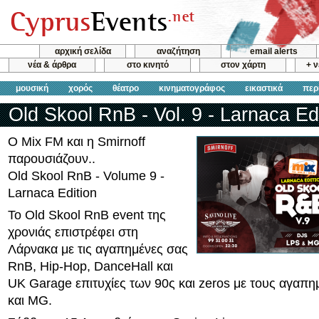
αρχική σελίδα
αναζήτηση
email alerts
νέα & άρθρα
στο κινητό
στον χάρτη
+ 
μουσική
χορός
θέατρο
κινηματογράφος
εικαστικά
περ
Old Skool RnB - Vol. 9 - Larnaca Ed
O Mix FM και η Smirnoff
παρουσιάζουν..
Old Skool RnB - Volume 9 -
Larnaca Edition
To Old Skool RnB event της
χρονιάς επιστρέφει στη
Λάρνακα με τις αγαπημένες σας
RnB, Hip-Hop, DanceHall και
UK Garage επιτυχίες των 90ς και zeros με τους αγαπ
και MG.