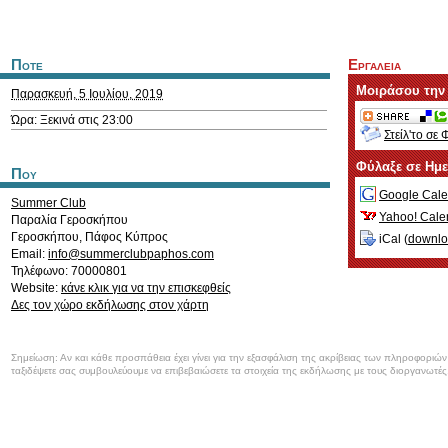
Ποτε
Εργαλεια
Μοιράσου την
Παρασκευή, 5 Ιουλίου, 2019
Ώρα: Ξεκινά στις 23:00
Στείλ'το σε 
Φύλαξε σε Ημ
Που
Google Cale
Summer Club
Yahoo! Cale
Παραλία Γεροσκήπου
Γεροσκήπου
,
Πάφος
Κύπρος
iCal (
downl
Email:
info@summerclubpaphos.com
Τηλέφωνο: 70000801
Website:
κάνε κλικ για να την επισκεφθείς
Δες τον χώρο εκδήλωσης στον χάρτη
Σημείωση: Αν και κάθε προσπάθεια έχει γίνει για την εξασφάλιση της ακρίβειας των πληροφοριώ
ταξιδέψετε σας συμβουλεύουμε να επιβεβαιώσετε τα στοιχεία της εκδήλωσης με τους διοργανωτές