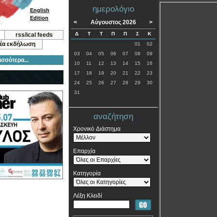
ημερολόγιο
English
Edition
<
Αύγουστος 2026
>
Δ
Τ
Τ
Π
Π
Σ
Κ
rss/ical feeds
νέα εκδήλωση
01
02
03
04
05
06
07
08
09
ισσότερα...
10
11
12
13
14
15
16
17
18
19
20
21
22
23
24
25
26
27
28
29
30
31
αναζήτηση
Χρονικό Διάστημα
Επαρχία
Κατηγορία
Λέξη Κλειδί