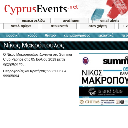
αρχική σελίδα
αναζήτηση
email alerts
νέα & άρθρα
στο κινητό
στον χάρτη
+ 
μουσική
χορός
θέατρο
κινηματογράφος
εικαστικά
περ
Νίκος Μακρόπουλος
Ο Νίκος Μακρόπουλος ζωντανά στο Summer
Club Paphos στις 05 Ιουλίου 2019 με τη
ορχήστρα του.
Πληροφορίες και Κρατήσεις: 99250067 &
99905094