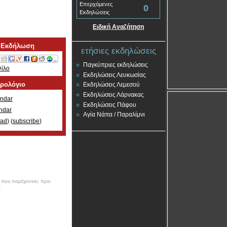
Επερχόμενες
0
Εκδηλώσεις
Ειδική Αναζήτηση
 Εκδήλωση
ετήσιες εκδηλώσεις
Παγκύπριες εκδηλώσεις
Φίλο
Εκδηλώσεις Λευκωσίας
ερολόγιο
Εκδηλώσεις Λεμεσού
Εκδηλώσεις Λάρνακας
ndar
Εκδηλώσεις Πάφου
ndar
Αγία Νάπα / Παραλίμνι
oad
) (
subscribe
)
ν που παρέχονται, πριν
.