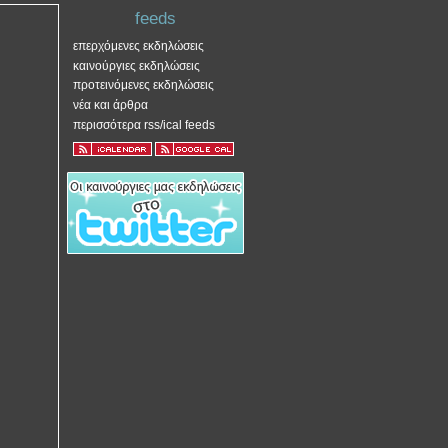
feeds
επερχόμενες εκδηλώσεις
καινούργιες εκδηλώσεις
προτεινόμενες εκδηλώσεις
νέα και άρθρα
περισσότερα rss/ical feeds