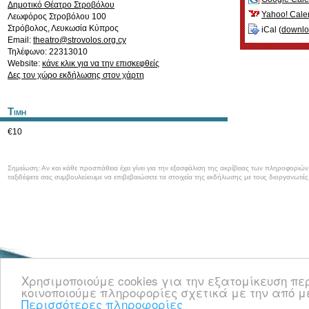
Δημοτικό Θέατρο Στροβόλου
Yahoo! Cale
Λεωφόρος Στροβόλου 100
Στρόβολος
,
Λευκωσία
Κύπρος
iCal (
downl
Email:
theatro@strovolos.org.cy
Τηλέφωνο: 22313010
Website:
κάνε κλικ για να την επισκεφθείς
Δες τον χώρο εκδήλωσης στον χάρτη
Τιμη
€10
Σημείωση: Αν και κάθε προσπάθεια έχει γίνει για την εξασφάλιση της ακρίβειας των πληροφοριώ
ταξιδέψετε σας συμβουλεύουμε να επιβεβαιώσετε τα στοιχεία της εκδήλωσης με τους διοργανωτές
Καλωσορίσατε στο CyprusEvents.net, την Κυπριακή πύλη με νέα και πληροφο
Χρησιμοποιούμε cookies για την εξατομίκευση π
κοινωνικές, μουσικές και όλες τις άλλες εκδηλώσεις στην Κύπρο.
κοινοποιούμε πληροφορίες σχετικά με την από μ
Περισσότερες πληροφορίες
πληροφορίες
επικοινωνία
© 2008