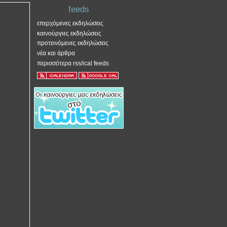
feeds
επερχόμενες εκδηλώσεις
καινούργιες εκδηλώσεις
προτεινόμενες εκδηλώσεις
νέα και άρθρα
περισσότερα rss/ical feeds