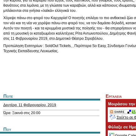
την καρδιά, για τα καράβια που έζησε, τους ναυτικούς που γνώρισε, τους έρωτες,
θανάτους στα λιμάνια, με τη γλώσσα των καραβιών, αλλά και κάποιους ιδιωματισ
μπλέκονται στα γνήσια «λαϊκά» ελληνικά του.
Χόρεψε πάνω στο φτερό του Καρχαρία! Ο ποιητής επιλέγει το πιο ανθεκτικό ζώο σ
τον νέο και τη νέα να χορέψει πάνω στο φτερό του, να τον δαμάσει δηλαδή, κατα
Αυτόν τον ποιητή - και τα κρυμμένα μυστικά της ποίησής του - θα επιχειρήσουν 
από τη μουσική οι καταξιωμένοι καλλιτέχνες Ρίτα Αντωνοπούλου, Δημήτρης Φαν
στις 11 Φεβρουαρίου 2019, στο Δημοτικό Θέατρο Στροβόλου.
Προπώληση Εισιτηρίων : SoldOut Tickets, , Περίπτερα So Easy, Σύνδεσμοι Γονέω
Τεχνικής Εκπαίδευσης Λευκωσίας.
Ποτε
Εργαλεια
Μοιράσου την
Δευτέρα, 11 Φεβρουαρίου, 2019
Ώρα: Ξεκινά στις 20:00
Στείλ'το σε 
Φύλαξε σε Ημ
Που
Google Cale