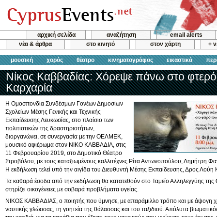
αρχική σελίδα
αναζήτηση
email alerts
νέα & άρθρα
στο κινητό
στον χάρτη
+ 
μουσική
χορός
θέατρο
κινηματογράφος
εικαστικά
περ
Νίκος Καββαδίας: Χόρεψε πάνω στο φτερό
Καρχαρία
Η Ομοσπονδία Συνδέσμων Γονέων Δημοσίων
Σχολείων Μέσης Γενικής και Τεχνικής
Εκπαίδευσης Λευκωσίας, στο πλαίσιο των
πολιτιστικών της δραστηριοτήτων,
διοργανώνει, σε συνεργασία με την ΟΕΛΜΕΚ,
μουσικό αφιέρωμα στον ΝΙΚΟ ΚΑΒΒΑΔΙΑ, στις
11 Φεβρουαρίου 2019, στο Δημοτικό Θέατρο
Στροβόλου, με τους καταξιωμένους καλλιτέχνες Ρίτα Αντωνοπούλου, Δημήτρη Φα
Η εκδήλωση τελεί υπό την αιγίδα του Διευθυντή Μέσης Εκπαίδευσης, Δρος Λούη
Τα καθαρά έσοδα από την εκδήλωση θα κατατεθούν στο Ταμείο Αλληλεγγύης της 
στηρίζει οικογένειες με σοβαρά προβλήματα υγείας.
ΝΙΚΟΣ ΚΑΒΒΑΔΙΑΣ, ο ποιητής που ύμνησε, με απαράμιλλο τρόπο και με άψογη χ
ναυτικής γλώσσας, τη γοητεία της θάλασσας και του ταξιδιού. Απόλυτα βιωματικό