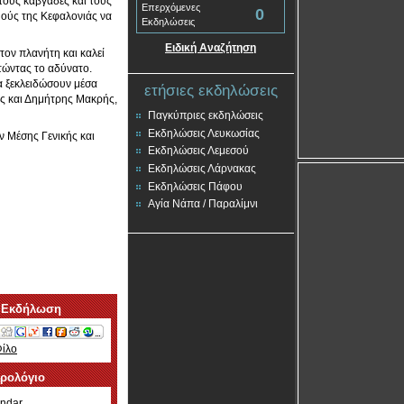
 τους καβγάδες και τους
Επερχόμενες
0
μούς της Κεφαλονιάς να
Εκδηλώσεις
Ειδική Αναζήτηση
τον πλανήτη και καλεί
κτώντας το αδύνατο.
να ξεκλειδώσουν μέσα
ετήσιες εκδηλώσεις
ής και Δημήτρης Μακρής,
Παγκύπριες εκδηλώσεις
Εκδηλώσεις Λευκωσίας
ν Μέσης Γενικής και
Εκδηλώσεις Λεμεσού
Εκδηλώσεις Λάρνακας
Εκδηλώσεις Πάφου
Αγία Νάπα / Παραλίμνι
 Εκδήλωση
Φίλο
ερολόγιο
ndar