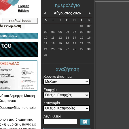
ημερολόγιο
English
Edition
<
Αύγουστος 2026
>
Δ
Τ
Τ
Π
Π
Σ
Κ
rss/ical feeds
νέα εκδήλωση
01
02
03
04
05
06
07
08
09
ισσότερα...
10
11
12
13
14
15
16
 του
17
18
19
20
21
22
23
24
25
26
27
28
29
30
31
αναζήτηση
Χρονικό Διάστημα
Επαρχία
νή και Δημήτρη Μακρή.
 Κυπριανού.
Κατηγορία
Ομοσπονδίας, το οποίο
Λέξη Κλειδί
ρήση της ιδιωματικής
ς «ψιθυρίζει», πάντα με