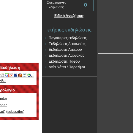
Επερχόμενες
0
Εκδηλώσεις
Ειδική Αναζήτηση
ετήσιες εκδηλώσεις
Παγκύπριες εκδηλώσεις
Εκδηλώσεις Λευκωσίας
Εκδηλώσεις Λεμεσού
Εκδηλώσεις Λάρνακας
Εκδηλώσεις Πάφου
Αγία Νάπα / Παραλίμνι
 Εκδήλωση
Φίλο
ερολόγιο
ndar
ndar
oad
) (
subscribe
)