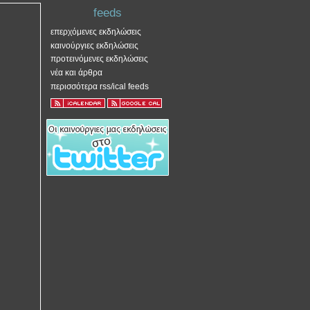
feeds
επερχόμενες εκδηλώσεις
καινούργιες εκδηλώσεις
προτεινόμενες εκδηλώσεις
νέα και άρθρα
περισσότερα rss/ical feeds