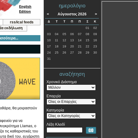
ημερολόγιο
English
Edition
<
Αύγουστος 2026
>
Δ
Τ
Τ
Π
Π
Σ
Κ
rss/ical feeds
νέα εκδήλωση
01
02
03
04
05
06
07
08
09
ισσότερα...
10
11
12
13
14
15
16
17
18
19
20
21
22
23
24
25
26
27
28
29
30
31
αναζήτηση
Χρονικό Διάστημα
Επαρχία
κιθάρα, θα μοιραστούν
Κατηγορία
φενείο για να
Λέξη Κλειδί
 συγκρότημα Llamas, ο
ει τις καθαριστικές του
υτα δική του, ευχάριστη