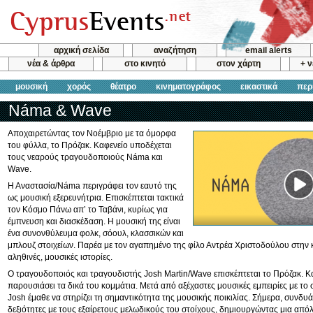
αρχική σελίδα
αναζήτηση
email alerts
νέα & άρθρα
στο κινητό
στον χάρτη
+ 
μουσική
χορός
θέατρο
κινηματογράφος
εικαστικά
περ
Náma & Wave
Αποχαιρετώντας τον Νοέμβριο με τα όμορφα
του φύλλα, το Πρόζακ. Καφενείο υποδέχεται
τους νεαρούς τραγουδοποιούς Náma και
Wave.
Η Αναστασία/Náma περιγράφει τον εαυτό της
ως μουσική εξερευνήτρια. Επισκέπτεται τακτικά
τον Κόσμο Πάνω απ’ το Ταβάνι, κυρίως για
έμπνευση και διασκέδαση. Η μουσική της είναι
ένα συνονθύλευμα φολκ, σόουλ, κλασσικών και
μπλουζ στοιχείων. Παρέα με τον αγαπημένο της φίλο Αντρέα Χριστοδούλου στην 
αληθινές, μουσικές ιστορίες.
Ο τραγουδοποιός και τραγουδιστής Josh Martin/Wave επισκέπτεται το Πρόζακ. Κα
παρουσιάσει τα δικά του κομμάτια. Μετά από αξέχαστες μουσικές εμπειρίες με το
Josh έμαθε να στηρίζει τη σημαντικότητα της μουσικής ποικιλίας. Σήμερα, συνδυάζ
δεξιότητες με τους εξαίρετους μελωδικούς του στοίχους, δημιουργώντας μια απόλ