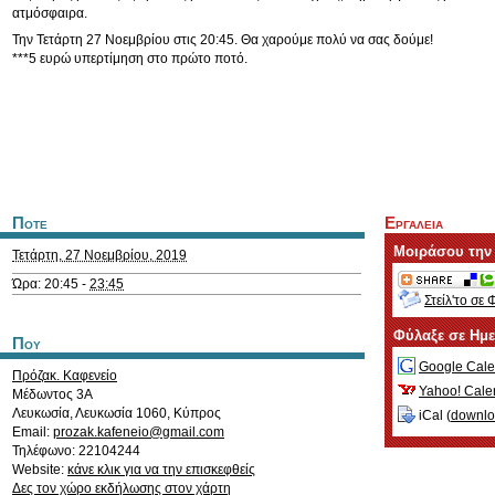
ατμόσφαιρα.
Την Τετάρτη 27 Νοεμβρίου στις 20:45. Θα χαρούμε πολύ να σας δούμε!
***5 ευρώ υπερτίμηση στο πρώτο ποτό.
Ποτε
Εργαλεια
Μοιράσου την
Τετάρτη, 27 Νοεμβρίου, 2019
Ώρα: 20:45 -
23:45
Στείλ'το σε 
Φύλαξε σε Ημ
Που
Google Cale
Πρόζακ. Καφενείο
Yahoo! Cale
Μέδωντος 3Α
Λευκωσία
,
Λευκωσία
1060
,
Κύπρος
iCal (
downl
Email:
prozak.kafeneio@gmail.com
Τηλέφωνο: 22104244
Website:
κάνε κλικ για να την επισκεφθείς
Δες τον χώρο εκδήλωσης στον χάρτη