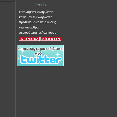
feeds
επερχόμενες εκδηλώσεις
καινούργιες εκδηλώσεις
προτεινόμενες εκδηλώσεις
νέα και άρθρα
περισσότερα rss/ical feeds