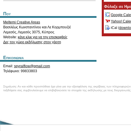
Φύλαξε σε Ημ
Που
Google Cale
Yahoo! Cale
Meltemi Creative Areas
Βασιλέως Κωνσταντίνου και Λε Κορμπουζιέ
iCal (
downl
Λεμεσός
,
Λεμεσός
3075
,
Κύπρος
Website:
κάνε κλικ για να την επισκεφθείς
Δες τον χώρο εκδήλωσης στον χάρτη
Επικοινωνια
Email:
spyralflow@gmail.com
Τηλέφωνο: 99833803
Σημείωση: Αν και κάθε προσπάθεια έχει γίνει για την εξασφάλιση της ακρίβειας των πληροφοριώ
ταξιδέψετε σας συμβουλεύουμε να επιβεβαιώσετε τα στοιχεία της εκδήλωσης με τους διοργανωτές