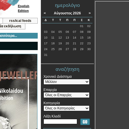
ημερολόγιο
English
Edition
<
Αύγουστος 2026
>
Δ
Τ
Τ
Π
Π
Σ
Κ
rss/ical feeds
νέα εκδήλωση
01
02
03
04
05
06
07
08
09
ισσότερα...
10
11
12
13
14
15
16
17
18
19
20
21
22
23
24
25
26
27
28
29
30
31
αναζήτηση
Χρονικό Διάστημα
Επαρχία
Κατηγορία
Λέξη Κλειδί