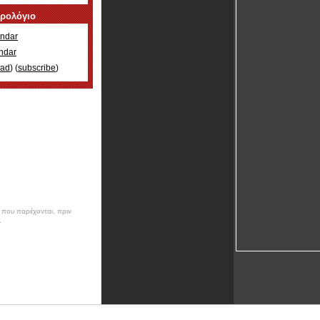
ερολόγιο
ndar
ndar
oad
) (
subscribe
)
ν που παρέχονται, πριν
.