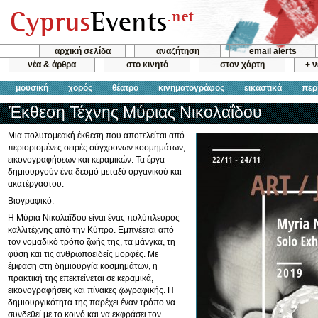
αρχική σελίδα
αναζήτηση
email alerts
νέα & άρθρα
στο κινητό
στον χάρτη
+ 
μουσική
χορός
θέατρο
κινηματογράφος
εικαστικά
περ
Έκθεση Τέχνης Μύριας Νικολαΐδου
Μια πολυτομεακή έκθεση που αποτελείται από
περιορισμένες σειρές σύγχρονων κοσμημάτων,
εικονογραφήσεων και κεραμικών. Τα έργα
δημιουργούν ένα δεσμό μεταξύ οργανικού και
ακατέργαστου.
Βιογραφικό:
Η Μύρια Νικολαΐδου είναι ένας πολύπλευρος
καλλιτέχνης από την Κύπρο. Εμπνέεται από
τον νομαδικό τρόπο ζωής της, τα μάνγκα, τη
φύση και τις ανθρωποειδείς μορφές. Με
έμφαση στη δημιουργία κοσμημάτων, η
πρακτική της επεκτείνεται σε κεραμικά,
εικονογραφήσεις και πίνακες ζωγραφικής. Η
δημιουργικότητα της παρέχει έναν τρόπο να
συνδεθεί με το κοινό και να εκφράσει τον