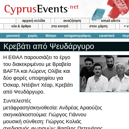
αρχική σελίδα
αναζήτηση
email alerts
νέα & άρθρα
στο κινητό
στον χάρτη
+ 
μουσική
χορός
θέατρο
κινηματογράφος
εικαστικά
περ
Κρεβάτι από Ψευδάργυρο
Η ΕΘΑΛ παρουσιάζει το έργο
του διακεκριμένου με Βραβεία
BAFTA και Λώρενς Ολίβιε και
δύο φορές υποψηφίου για
Όσκαρ, Ντέιβιντ Χέαρ, Κρεβάτι
από Ψευδάργυρο.
Συντελεστές
μετάφραση/σκηνοθεσία: Ανδρέας Αραούζος
σκηνικά/κοστούμια: Γιώργος Γιάννου
μουσική σύνθεση: Γιώργος Κολιάς
σχεδιασμός φωτισμών: Βασίλης Πετεινάρης