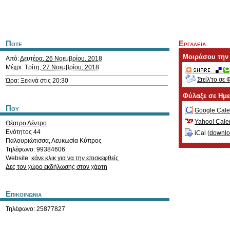
Ποτε
Εργαλεια
Μοιράσου την
Από:
Δευτέρα, 26 Νοεμβρίου, 2018
Μέχρι:
Τρίτη, 27 Νοεμβρίου, 2018
Στείλ'το σε 
Ώρα: Ξεκινά στις 20:30
Φύλαξε σε Ημ
Που
Google Cale
Yahoo! Cale
Θέατρο Δέντρο
Ενότητος 44
iCal (
downl
Παλουριώτισσα
,
Λευκωσία
Κύπρος
Τηλέφωνο: 99384606
Website:
κάνε κλικ για να την επισκεφθείς
Δες τον χώρο εκδήλωσης στον χάρτη
Επικοινωνια
Τηλέφωνο: 25877827