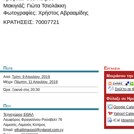
Μακιγιάζ: Γιώτα Τσιολάκκη
Φωτογραφίες: Χρήστος Αβρααμίδης
ΚΡΑΤΗΣΕΙΣ: 70007721
Ποτε
Εργαλεια
Μοιράσου την
Από:
Τρίτη, 9 Απριλίου, 2019
Μέχρι:
Πέμπτη, 11 Απριλίου, 2019
Στείλ'το σε 
Ώρα: Ξεκινά στις 20:30
Φύλαξε σε Ημ
Που
Google Cale
Yahoo! Cale
Τεχνοχώρος ΕΘΑΛ
Λεωφόρος Φραγκλίνου Ρούσβελτ 76
iCal (
downl
Λεμεσός
,
Λεμεσός
Κύπρος
Email:
ethallimassol@cytanet.com.cy