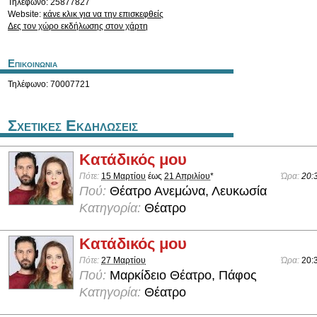
Τηλέφωνο: 25877827
Website:
κάνε κλικ για να την επισκεφθείς
Δες τον χώρο εκδήλωσης στον χάρτη
Επικοινωνια
Τηλέφωνο: 70007721
Σχετικες Εκδηλωσεις
Κατάδικός μου
Πότε:
15 Μαρτίου
έως
21 Απριλίου
*
Ώρα:
20:
Πού:
Θέατρο Ανεμώνα, Λευκωσία
Κατηγορία:
Θέατρο
Κατάδικός μου
Πότε:
27 Μαρτίου
Ώρα:
20:
Πού:
Μαρκίδειο Θέατρο, Πάφος
Κατηγορία:
Θέατρο