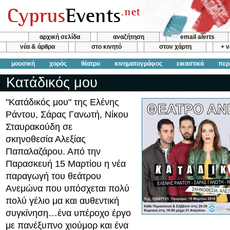
αρχική σελίδα
αναζήτηση
email alerts
νέα & άρθρα
στο κινητό
στον χάρτη
+ 
μουσική
χορός
θέατρο
κινηματογράφος
εικαστικά
περ
Κατάδικός μου
"Κατάδικός μου" της Ελένης
Ράντου, Σάρας Γανωτή, Νίκου
Σταυρακούδη σε
σκηνοθεσία Αλεξίας
Παπαλαζάρου. Από την
Παρασκευή 15 Μαρτίου η νέα
παραγωγή του θεάτρου
Ανεμώνα που υπόσχεται πολύ
πολύ γέλιο μα και αυθεντική
συγκίνηση…ένα υπέροχο έργο
με πανέξυπνο χιούμορ και ένα