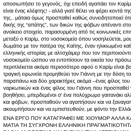
αποσιωπήσει το γεγονός, όχι επειδή αγαπάει τον Καρί
είναι ένας κλέφτης! - αλλά γιατί θέλει να φέρει κοντά τ
της.. μάταια όμως προσπαθεί καθώς συνειδητοποιεί ότ
δικής της “απάτης”, των δικών της φόβων απέναντι στο
ανοίκειο στοιχείο, παρασυρμένη από τις κοινωνικές επι
μεταξύ ο Καρίμ, στο νοσοκομείο όπου νοσηλεύεται, μοιρ
δωμάτιο με τον πατέρα της Καίτης, έναν ηλικιωμένο κα
ελληνικής ιστορίας με αλτσχάιμερ που τον περιποιούντ
νοσοκομείο ώσπου να εντοπίσουν τα οικεία του πρόσω
περιπλέκεται ακόμα περισσότερο αφού ο Καρίμ είναι β
τραγική ειρωνεία προμηθεύει τον Γιάννη με την δόση του
παραπάνω και δύο χαρακτήρες ακόμα –ένας φίλος του
ναρκωτικών και ένας φίλος του Γιάννη που προσπαθεί 
βοηθήσει, μπερδεμένοι σ’ ένα πολύχρωμο γαιτανάκι α
και φόβων, προσπαθούν να αγαπήσουν και να ξαναγα
ακουμπήσουν και να εμπιστευθούν, με φόντο την Ελλά
ΕΝΑ ΕΡΓΟ ΠΟΥ ΚΑΤΑΓΡΑΦΕΙ ΜΕ ΧΙΟΥΜΟΡ ΑΛΛΑ ΚΑ
ΜΑΤΙΑ ΤΗ ΣΥΓΧΡΟΝΗ ΕΛΛΗΝΙΚΗ ΠΡΑΓΜΑΤΙΚΟΤΗΤ