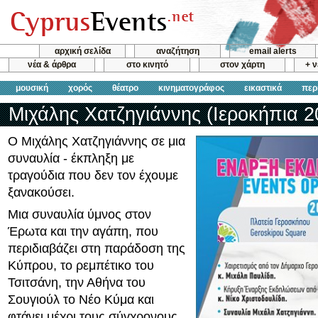
αρχική σελίδα
αναζήτηση
email alerts
νέα & άρθρα
στο κινητό
στον χάρτη
+ 
μουσική
χορός
θέατρο
κινηματογράφος
εικαστικά
περ
Μιχάλης Χατζηγιάννης (Ιεροκήπια 2
Ο Μιχάλης Χατζηγιάννης σε μια
συναυλία - έκπληξη με
τραγούδια που δεν τον έχουμε
ξανακούσει.
Μια συναυλία ύμνος στον
Έρωτα και την αγάπη, που
περιδιαβάζει στη παράδοση της
Κύπρου, το ρεμπέτικο του
Τσιτσάνη, την Αθήνα του
Σουγιούλ το Νέο Κύμα και
φτάνει μέχρι τους σύγχρονους