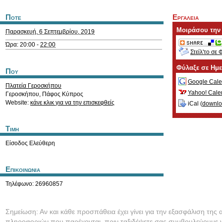
Ποτε
Εργαλεια
Μοιράσου την
Παρασκευή, 6 Σεπτεμβρίου, 2019
Ώρα: 20:00 -
22:00
Στείλ'το σε 
Φύλαξε σε Ημ
Που
Google Cale
Πλατεία Γεροσκήπου
Yahoo! Cale
Γεροσκήπου
,
Πάφος
Κύπρος
Website:
κάνε κλικ για να την επισκεφθείς
iCal (
downl
Τιμη
Είσοδος Ελεύθερη
Επικοινωνια
Τηλέφωνο: 26960857
Σημείωση: Αν και κάθε προσπάθεια έχει γίνει για την εξασφάλιση της 
πληροφοριών που παρέχονται, πριν ταξιδέψετε σας συμβουλεύουμε ν