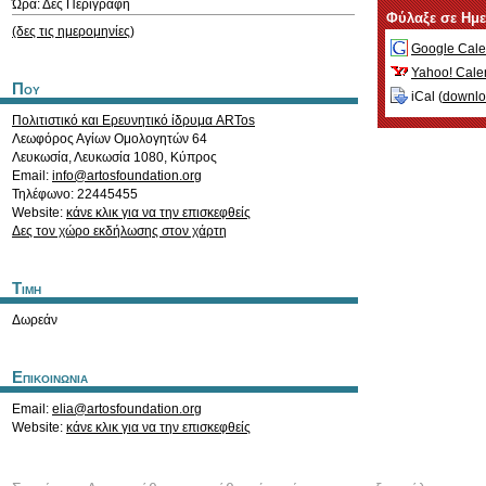
Ώρα: Δες Περιγραφή
Φύλαξε σε Ημ
(δες τις ημερομηνίες)
Google Cale
Yahoo! Cale
Που
iCal (
downl
Πολιτιστικό και Ερευνητικό ίδρυμα ARTos
Λεωφόρος Αγίων Ομολογητών 64
Λευκωσία
,
Λευκωσία
1080
,
Κύπρος
Email:
info@artosfoundation.org
Τηλέφωνο: 22445455
Website:
κάνε κλικ για να την επισκεφθείς
Δες τον χώρο εκδήλωσης στον χάρτη
Τιμη
Δωρεάν
Επικοινωνια
Email:
elia@artosfoundation.org
Website:
κάνε κλικ για να την επισκεφθείς