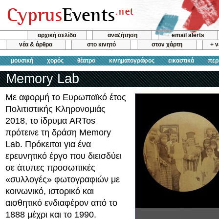
αρχική σελίδα
αναζήτηση
email alerts
νέα & άρθρα
στο κινητό
στον χάρτη
+ 
μουσική
χορός
θέατρο
κινηματογράφος
εικαστικά
περ
Memory Lab
Με αφορμή το Ευρωπαϊκό έτος
Πολιτιστικής Κληρονομιάς
2018, το ίδρυμα ARTos
πρότεινε τη δράση Memory
Lab. Πρόκειται για ένα
ερευνητικό έργο που διεισδύει
σε άτυπες προσωπικές
«συλλογές» φωτογραφιών με
κοινωνικό, ιστορικό και
αισθητικό ενδιαφέρον από το
1888 μέχρι και το 1990.