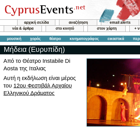
αρχική σελίδα
αναζήτηση
email alerts
νέα & άρθρα
στο κινητό
στον χάρτη
+ 
μουσική
χορός
θέατρο
κινηματογράφος
εικαστικά
περ
Μήδεια (Ευρυπίδη)
Από το Θέατρο Instabile Di
Aosta της Ιταλιας
Αυτή η εκδήλωση είναι μέρος
του
12ου Φεστιβάλ Αρχαίου
Ελληνικού Δράματος