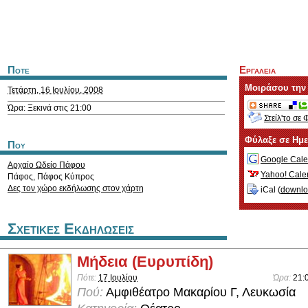
Ποτε
Εργαλεια
Μοιράσου την
Τετάρτη, 16 Ιουλίου, 2008
Ώρα: Ξεκινά στις 21:00
Στείλ'το σε 
Φύλαξε σε Ημ
Που
Google Cale
Αρχαίο Ωδείο Πάφου
Yahoo! Cale
Πάφος
,
Πάφος
Κύπρος
Δες τον χώρο εκδήλωσης στον χάρτη
iCal (
downl
Σχετικες Εκδηλωσεις
Μήδεια (Ευρυπίδη)
Πότε:
17 Ιουλίου
Ώρα:
21:
Πού:
Αμφιθέατρο Μακαρίου Γ, Λευκωσία