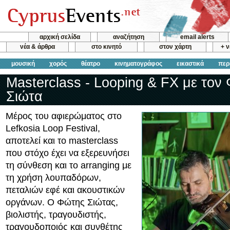
αρχική σελίδα
αναζήτηση
email alerts
νέα & άρθρα
στο κινητό
στον χάρτη
+ 
μουσική
χορός
θέατρο
κινηματογράφος
εικαστικά
περ
Masterclass - Looping & FX με τον
Σιώτα
Μέρος του αφιερώματος στο
Lefkosia Loop Festival,
αποτελεί και το masterclass
που στόχο έχει να εξερευνήσει
τη σύνθεση και το arranging με
τη χρήση λουπαδόρων,
πεταλιών εφέ και ακουστικών
οργάνων. Ο Φώτης Σιώτας,
βιολιστής, τραγουδιστής,
τραγουδοποιός και συνθέτης