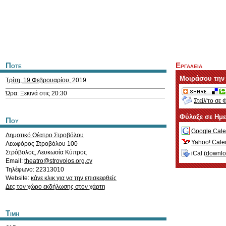
Ποτε
Εργαλεια
Μοιράσου την
Τρίτη, 19 Φεβρουαρίου, 2019
Ώρα: Ξεκινά στις 20:30
Στείλ'το σε 
Φύλαξε σε Ημ
Που
Google Cale
Δημοτικό Θέατρο Στροβόλου
Yahoo! Cale
Λεωφόρος Στροβόλου 100
Στρόβολος
,
Λευκωσία
Κύπρος
iCal (
downl
Email:
theatro@strovolos.org.cy
Τηλέφωνο: 22313010
Website:
κάνε κλικ για να την επισκεφθείς
Δες τον χώρο εκδήλωσης στον χάρτη
Τιμη