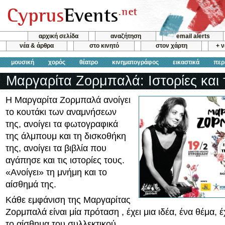
αρχική σελίδα
αναζήτηση
email alerts
νέα & άρθρα
στο κινητό
στον χάρτη
+ 
μουσική
χορός
θέατρο
κινηματογράφος
εικαστικά
περ
Μαργαρίτα Ζορμπαλά: Ιστορίες και
Η Μαργαρίτα Ζορμπαλά ανοίγει
το κουτάκι των αναμνήσεων
της, ανοίγει τα φωτογραφικά
της άλμπουμ και τη δισκοθήκη
της, ανοίγει τα βιβλία που
αγάπησε και τις ιστορίες τους.
«Ανοίγει» τη μνήμη και το
αίσθημά της.
Κάθε εμφάνιση της Μαργαρίτας
Ζορμπαλά είναι μία πρόταση , έχει μια ιδέα, ένα θέμα, έ
το αίσθημα του συλλεκτικού.