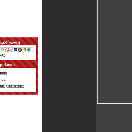
 Εκδήλωση
Φίλο
ερολόγιο
ndar
ndar
oad
) (
subscribe
)