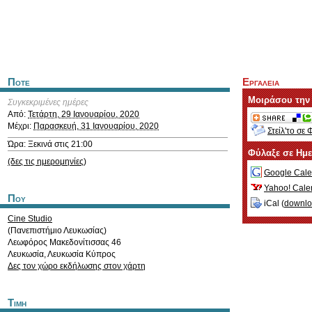
Ποτε
Εργαλεια
Μοιράσου την
Συγκεκριμένες ημέρες
Από:
Τετάρτη, 29 Ιανουαρίου, 2020
Μέχρι:
Παρασκευή, 31 Ιανουαρίου, 2020
Στείλ'το σε 
Ώρα: Ξεκινά στις 21:00
Φύλαξε σε Ημ
(δες τις ημερομηνίες)
Google Cale
Yahoo! Cale
Που
iCal (
downl
Cine Studio
(Πανεπιστήμιο Λευκωσίας)
Λεωφόρος Μακεδονίτισσας 46
Λευκωσία
,
Λευκωσία
Κύπρος
Δες τον χώρο εκδήλωσης στον χάρτη
Τιμη