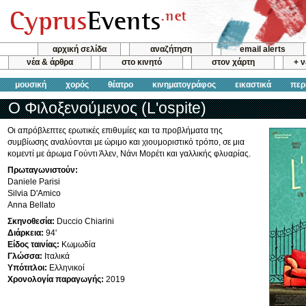
αρχική σελίδα
αναζήτηση
email alerts
νέα & άρθρα
στο κινητό
στον χάρτη
+ 
μουσική
χορός
θέατρο
κινηματογράφος
εικαστικά
περ
Ο Φιλοξενούμενος (L'ospite)
Οι απρόβλεπτες ερωτικές επιθυμίες και τα προβλήματα της
συμβίωσης αναλύονται με ώριμο και χιουμοριστικό τρόπο, σε μια
κομεντί με άρωμα Γούντι Άλεν, Νάνι Μορέτι και γαλλικής φλυαρίας.
Πρωταγωνιστούν:
Daniele Parisi
Silvia D'Amico
Anna Bellato
Σκηνοθεσία:
Duccio Chiarini
Διάρκεια:
94'
Είδος ταινίας:
Κωμωδία
Γλώσσα:
Ιταλικά
Υπότιτλοι:
Ελληνικοί
Χρονολογία παραγωγής:
2019