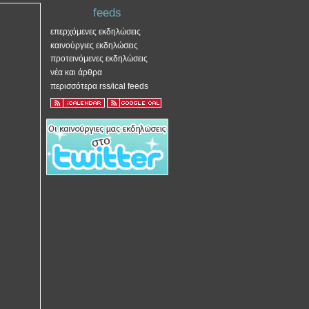
feeds
επερχόμενες εκδηλώσεις
καινούργιες εκδηλώσεις
προτεινόμενες εκδηλώσεις
νέα και άρθρα
περισσότερα rss/ical feeds