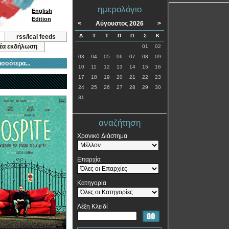
ημερολόγιο
English
Edition
<
Αύγουστος 2026
>
Δ
Τ
Τ
Π
Π
Σ
Κ
rss/ical feeds
νέα εκδήλωση
01
02
03
04
05
06
07
08
09
ισσότερα...
10
11
12
13
14
15
16
17
18
19
20
21
22
23
24
25
26
27
28
29
30
31
αναζήτηση
Χρονικό Διάστημα
Επαρχία
Κατηγορία
Λέξη Κλειδί