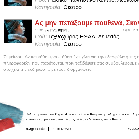
Κατηγορία:
Θέατρο
Ας μην πετάξουμε πουθενά, Σκαν
Πότε:
24 Ιανουαρίου
Ώρα:
19:
Πού:
Τεχνοχώρος ΕΘΑΛ, Λεμεσός
Κατηγορία:
Θέατρο
Σημείωση: Αν και κάθε προσπάθεια έχει γίνει για την εξασφάλιση της 
πληροφοριών που παρέχονται, πριν ταξιδέψετε σας συμβουλεύουμε ν
στοιχεία της εκδήλωσης με τους διοργανωτές.
Καλωσορίσατε στο CyprusEvents.net, την Κυπριακή πύλη με νέα και πληροφο
κοινωνικές, μουσικές και όλες τις άλλες εκδηλώσεις στην Κύπρο.
πληροφορίες
επικοινωνία
© 2008