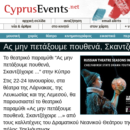
αρχική σελίδα
αναζήτηση
email alerts
νέα & άρθρα
στο κινητό
στον χάρτη
+ 
μουσική
χορός
θέατρο
κινηματογράφος
εικαστικά
περ
Ας μην πετάξουμε πουθενά, Σκαντζό
Το θεατρικό παραμύθι "Ας μην
πετάξουμε πουθενά,
Σκαντζόχοιρε ..." στην Κύπρο
Στις 22-24 Ιανουαρίου, στα
θέατρα της Λάρνακας, της
Λευκωσίας και της Λεμεσού, θα
παρουσιαστεί το θεατρικό
παραμύθι «Ας μην πετάξουμε
πουθενά, Σκαντζόχοιρε ...» από
τους καλλιτέχνες του Δραματικού Νεανικού Θεάτρου τ
πόλης Τσελιάμπινσκ.