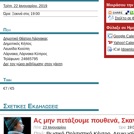
Μοιράσου την
Τρίτη, 22 Ιανουαρίου, 2019
Ώρα: Ξεκινά στις 19:00
Στείλ'το σε 
Φύλαξε σε Ημ
Που
Google Cale
Δημοτικό Θέατρο Λάρνακας
Yahoo! Cale
Δημοτικός Κήπος
Λεωνίδα Κιούπη
iCal (
downl
Λάρνακα
,
Λάρνακα
Κύπρος
Τηλέφωνο: 24665795
Δες τον χώρο εκδήλωσης στον χάρτη
Τιμη
€7 / €5
Σχετικες Εκδηλωσεις
Ας μην πετάξουμε πουθενά, Σκαν
Πότε:
23 Ιανουαρίου
Ώρα:
19:
Πού:
Ρωσικό Πολιτιστικό Κέντρο, Λευκωσί