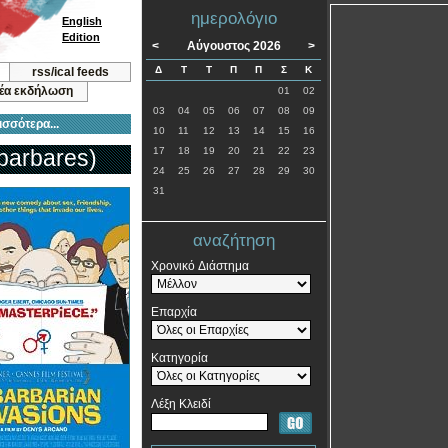
ημερολόγιο
English
Edition
<
Αύγουστος 2026
>
Δ
Τ
Τ
Π
Π
Σ
Κ
rss/ical feeds
νέα εκδήλωση
01
02
03
04
05
06
07
08
09
ισσότερα...
10
11
12
13
14
15
16
barbares)
17
18
19
20
21
22
23
24
25
26
27
28
29
30
31
αναζήτηση
Χρονικό Διάστημα
Επαρχία
Κατηγορία
Λέξη Κλειδί