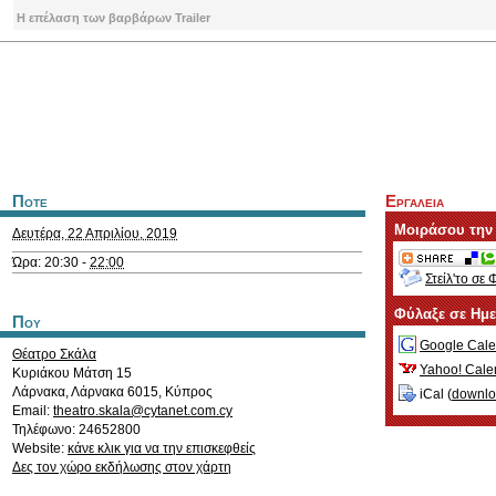
Η επέλαση των βαρβάρων Trailer
Ποτε
Εργαλεια
Μοιράσου την
Δευτέρα, 22 Απριλίου, 2019
Ώρα: 20:30 -
22:00
Στείλ'το σε 
Φύλαξε σε Ημ
Που
Google Cale
Θέατρο Σκάλα
Yahoo! Cale
Κυριάκου Μάτση 15
Λάρνακα
,
Λάρνακα
6015
,
Κύπρος
iCal (
downl
Email:
theatro.skala@cytanet.com.cy
Τηλέφωνο: 24652800
Website:
κάνε κλικ για να την επισκεφθείς
Δες τον χώρο εκδήλωσης στον χάρτη