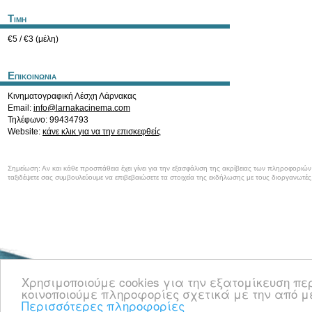
Τιμη
€5 / €3 (μέλη)
Επικοινωνια
Κινηματογραφική Λέσχη Λάρνακας
Email:
info@larnakacinema.com
Τηλέφωνο: 99434793
Website:
κάνε κλικ για να την επισκεφθείς
Σημείωση: Αν και κάθε προσπάθεια έχει γίνει για την εξασφάλιση της ακρίβειας των πληροφοριώ
ταξιδέψετε σας συμβουλεύουμε να επιβεβαιώσετε τα στοιχεία της εκδήλωσης με τους διοργανωτές
Καλωσορίσατε στο CyprusEvents.net, την Κυπριακή πύλη με νέα και πληροφο
Χρησιμοποιούμε cookies για την εξατομίκευση π
κοινωνικές, μουσικές και όλες τις άλλες εκδηλώσεις στην Κύπρο.
κοινοποιούμε πληροφορίες σχετικά με την από μ
Περισσότερες πληροφορίες
πληροφορίες
επικοινωνία
© 2008