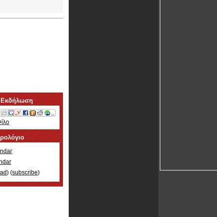
 Εκδήλωση
Φίλο
ερολόγιο
ndar
ndar
oad
) (
subscribe
)