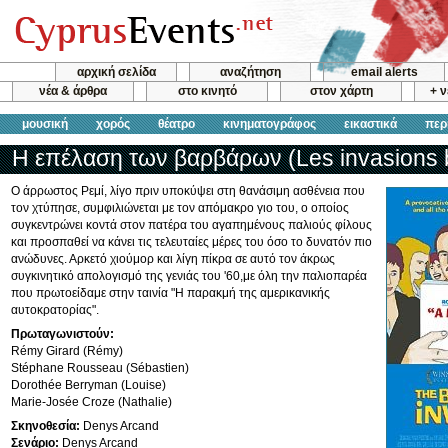
αρχική σελίδα
αναζήτηση
email alerts
νέα & άρθρα
στο κινητό
στον χάρτη
+ 
μουσική
χορός
θέατρο
κινηματογράφος
εικαστικά
περ
Η επέλαση των βαρβάρων (Les invasions 
Ο άρρωστος Ρεμί, λίγο πριν υποκύψει στη θανάσιμη ασθένεια που
τον χτύπησε, συμφιλιώνεται με τον απόμακρο γιο του, ο οποίος
συγκεντρώνει κοντά στον πατέρα του αγαπημένους παλιούς φίλους
και προσπαθεί να κάνει τις τελευταίες μέρες του όσο το δυνατόν πιο
ανώδυνες. Αρκετό χιούμορ και λίγη πίκρα σε αυτό τον άκρως
συγκινητικό απολογισμό της γενιάς του '60,με όλη την παλιοπαρέα
που πρωτοείδαμε στην ταινία "Η παρακμή της αμερικανικής
αυτοκρατορίας".
Πρωταγωνιστούν:
Rémy Girard (Rémy)
Stéphane Rousseau (Sébastien)
Dorothée Berryman (Louise)
Marie-Josée Croze (Nathalie)
Σκηνοθεσία:
Denys Arcand
Σενάριο:
Denys Arcand