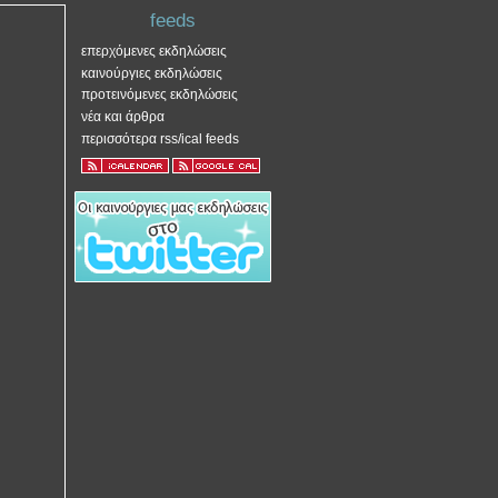
feeds
επερχόμενες εκδηλώσεις
καινούργιες εκδηλώσεις
προτεινόμενες εκδηλώσεις
νέα και άρθρα
περισσότερα rss/ical feeds