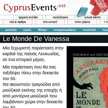
αρχική σελίδα
αναζήτηση
email alerts
νέα & άρθρα
στο κινητό
στον χάρτη
+ 
μουσική
χορός
θέατρο
κινηματογράφος
εικαστικά
περ
Le Monde De Vanessa
Μία ξεχωριστή παράσταση στην
καρδιά της παλιάς Λευκωσίας,
σε ένα ιστορικό μέρος.
Μία παράσταση που θα σας
ταξιδέψει πίσω στην δεκαετία
του 50.
Θα ακουστούν τραγούδια από
μιούζικαλ εκείνης της εποχής ή
από μοντέρνα μιούζικαλ που
λαμβάνουν χώρα στην δεκαετία
του 50.