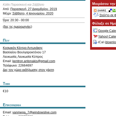
Μοιράσου την
Κάθε Παρασκευή και Σάββατο
Από:
Παρασκευή, 27 Δεκεμβρίου, 2019
Μέχρι:
Σάββατο, 4 Ιανουαρίου, 2020
Στείλ'το σε 
Ώρα: 20:30 - 00:00
Φύλαξε σε Ημ
(δες τις ημερομηνίες)
Google Cale
Yahoo! Cale
Που
iCal (
downl
Κοσμικόν Κέντρο Αντωνάκης
Βασιλείου Βουλγαροκτόνου 17
Λευκωσία
,
Λευκωσία
Κύπρος
Email:
kentron.antonakis@gmail.com
Τηλέφωνο: 22664697
Δες τον χώρο εκδήλωσης στον χάρτη
Τιμη
€10
Επικοινωνια
Email:
vanmega_7@windowslive.com